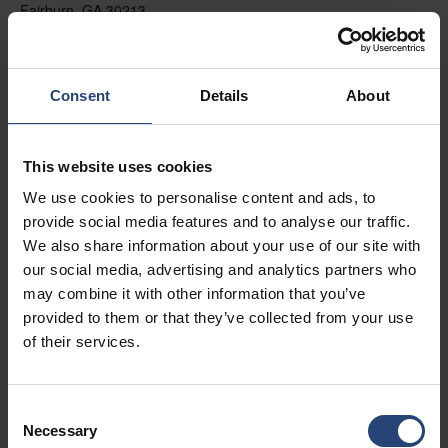
Fairburn, GA 30213
+1 770-935-6662
Mostrar no mapa
Consent
Details
About
Contato
This website uses cookies
USA - Nefab Packaging North LLC -
We use cookies to personalise content and ads, to
Illinois
provide social media features and to analyse our traffic.
1539 Hunter Rd
We also share information about your use of our site with
our social media, advertising and analytics partners who
Hanover Park, IL 60133
may combine it with other information that you’ve
+1 630-451-5345 x50103
provided to them or that they’ve collected from your use
of their services.
Mostrar no mapa
Contato
Consent
Necessary
Selection
USA - Nefab Packaging North LLC -