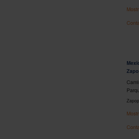
Mostr
Conta
Mexic
Zapo
Camin
Parqu
Zapop
Mostr
Conta