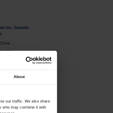
ab Inc. Canada -
h
Drive
K9J 6X6
88
apa
About
se our traffic. We also share
ers who may combine it with