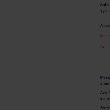
Sabin
124
Apoda
Mostr
Conta
Mexic
Juár
Ave. 
Indus
Juáre