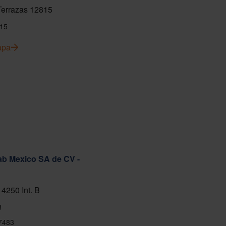
 Terrazas 12815
15
apa
ab Mexico SA de CV -
 4250 Int. B
8
7483