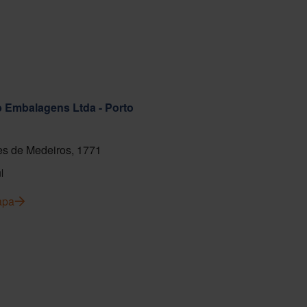
ab Embalagens Ltda - Porto
s de Medeiros, 1771
l
apa