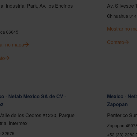
al Industrial Park, Av. los Encinos
Av. Silvestre
Chihuahua 314
Mostrar no m
ca 66645
Contato
ar no mapa
to
o - Nefab Mexico SA de CV -
Mexico - Nef
ez
Zapopan
Valle de los Cedros #1230, Parque
Periferico Sur
trial Intermex
Zapopan 4507
z 32575
+52 (33) 2282 