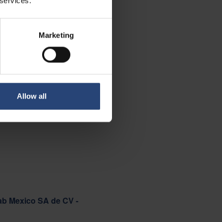
 services.
Marketing
Allow all
ab Mexico SA de CV -