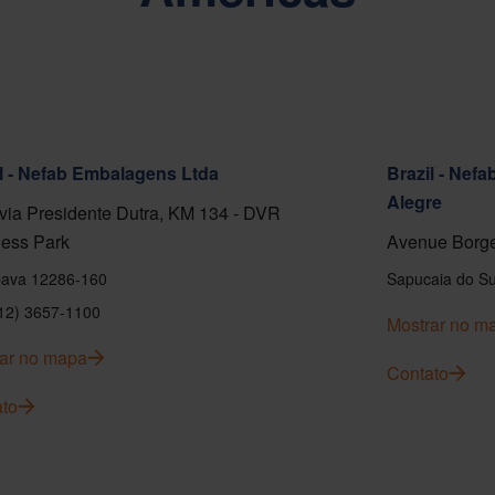
l - Nefab Embalagens Ltda
Brazil - Nef
Alegre
ia Presidente Dutra, KM 134 - DVR
ess Park
Avenue Borge
ava 12286-160
Sapucaia do Su
(12) 3657-1100
Mostrar no m
ar no mapa
Contato
to