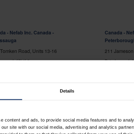
a - Nefab Inc. Canada -
Canada - Nef
issauga
Peterboroug
Tomken Road, Units 13-16
211 Jameson 
ssauga L4W 4L8
Peterborough 
5-696-6886
+1 705-748-48
ar no mapa
Mostrar no m
Details
to
Contato
e content and ads, to provide social media features and to analy
 our site with our social media, advertising and analytics partn