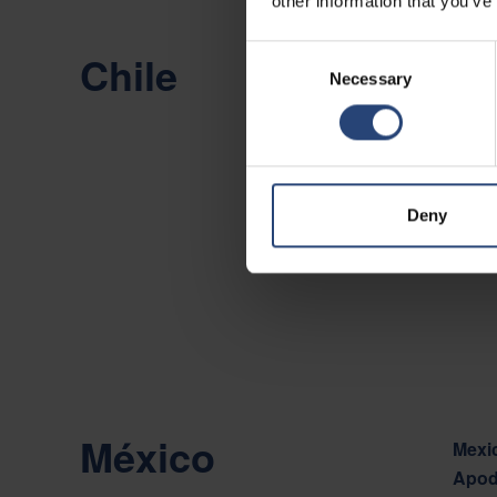
other information that you’ve
Consent
Chile
Chile
Necessary
Selection
Camin
Viña 
Mostr
Deny
Conta
México
Mexic
Apod