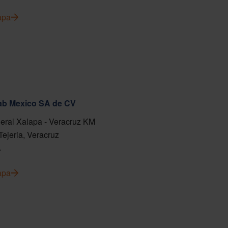
apa
fab Mexico SA de CV
eral Xalapa - Veracruz KM
Tejeria, Veracruz
7
apa