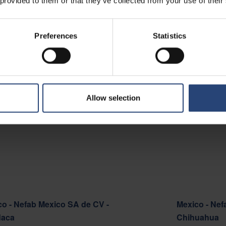
 provided to them or that they’ve collected from your use of their
 - Nefab Chile S.A.
Preferences
Statistics
o Cortafuego S/N, Lote A.
del Mar 2520000
ar no mapa
Allow selection
to
o - Nefab Mexico SA de CV -
Mexico - Nef
aca
Chihuahua