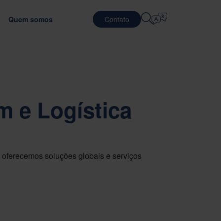
Quem somos
Contato
Selecione O Idioma
REIRAS
SERVIÇOS DE LOGÍSTICA
NTES
DEFESA
English
中文 (简体)
rando a eficiência do transporte
com o material de embalagem ideal
alhando na Nefab
Contrato Logístico
 e Logística
Română
Dansk
balagens
eça nosso pessoal
Serviços de embalagem
中文 (繁體)
Português
com GreenCalc
rama Global Trainee
Serviços de Pooling
Čeština
Polski
TOS
tunidades de trabalho
SEMICONDUTORES
stes de embalagem
iação de fornecedores
oferecemos soluções globais e serviços
Français (Canada)
Norsk
Français
Lietuvių
Português Brasileiro
한국어
Español (América Latina)
Italiano