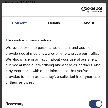
Fairburn, GA 30213
+1 770-935-6662
Mostrar no mapa
Consent
Details
About
Contato
This website uses cookies
USA - Nefab Packaging North LLC -
We use cookies to personalise content and ads, to
Illinois
provide social media features and to analyse our traffic.
1539 Hunter Rd
We also share information about your use of our site with
our social media, advertising and analytics partners who
Hanover Park, IL 60133
may combine it with other information that you’ve
+1 630-451-5345 x50103
provided to them or that they’ve collected from your use
of their services.
Mostrar no mapa
Contato
Consent
Necessary
Selection
USA - Nefab Packaging North LLC -