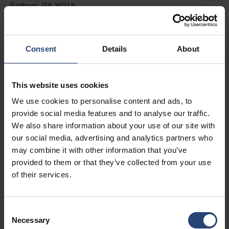
Fairburn, GA 30213
+1 770-935-6662
Mostrar no mapa
Consent
Details
About
Contato
This website uses cookies
USA - Nefab Packaging North LLC -
We use cookies to personalise content and ads, to
Illinois
provide social media features and to analyse our traffic.
1539 Hunter Rd
We also share information about your use of our site with
our social media, advertising and analytics partners who
Hanover Park, IL 60133
may combine it with other information that you’ve
+1 630-451-5345 x50103
provided to them or that they’ve collected from your use
of their services.
Mostrar no mapa
Contato
Consent
Necessary
Selection
USA - Nefab Packaging North LLC -