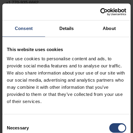
+1 770-935-6662
Vis på kort
Kontakt
Consent
Details
About
USA - Nefab Packaging North LLC -
This website uses cookies
Illinois
We use cookies to personalise content and ads, to
1539 Hunter Rd
provide social media features and to analyse our traffic.
Hanover Park, IL 60133
We also share information about your use of our site with
our social media, advertising and analytics partners who
+1 630-451-5345 x50103
may combine it with other information that you’ve
Vis på kort
provided to them or that they’ve collected from your use
of their services.
Kontakt
Consent
USA - Nefab Packaging North LLC -
Necessary
Selection
Massachusetts