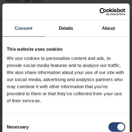
Fairburn, GA 30213
+1 770-935-6662
Auf der Karte anzeigen
Consent
Details
About
Kontakt
This website uses cookies
USA - Nefab Packaging North LLC -
Illinois
We use cookies to personalise content and ads, to
provide social media features and to analyse our traffic.
1539 Hunter Rd
We also share information about your use of our site with
Hanover Park, IL 60133
our social media, advertising and analytics partners who
may combine it with other information that you’ve
+1 630-451-5345 x50103
provided to them or that they’ve collected from your use
Auf der Karte anzeigen
of their services.
Kontakt
Consent
Necessary
Selection
USA - Nefab Packaging North LLC -