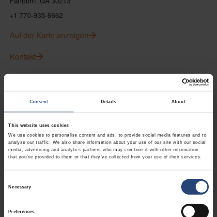
Fairburn, GA 30213
+1 770-935-6662
Auf der Karte anzeigen
Kontakt
USA - Nefab Packaging North LLC -
Illinois
Consent
Details
About
1539 Hunter Rd
This website uses cookies
Hanover Park, IL 60133
We use cookies to personalise content and ads, to provide social media features and to
+1 630-451-5345 x50103
analyse our traffic. We also share information about your use of our site with our social
media, advertising and analytics partners who may combine it with other information
that you’ve provided to them or that they’ve collected from your use of their services.
Auf der Karte anzeigen
Consent
Kontakt
Necessary
Selection
USA - Nefab Packaging North LLC -
Preferences