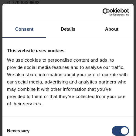
+1 770-935-6662
Mostrar en el mapa
Contacto
Consent
Details
About
USA - Nefab Packaging North LLC -
This website uses cookies
Illinois
We use cookies to personalise content and ads, to
1539 Hunter Rd
provide social media features and to analyse our traffic.
Hanover Park, IL 60133
We also share information about your use of our site with
our social media, advertising and analytics partners who
+1 630-451-5345 x50103
may combine it with other information that you’ve
Mostrar en el mapa
provided to them or that they’ve collected from your use
of their services.
Contacto
Consent
USA - Nefab Packaging North LLC -
Necessary
Selection
Massachusetts