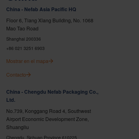
China - Nefab Asia Pacific HQ
Floor 6, Tiang Xlang Building, No. 1068
Mao Tao Road
Shanghai 200336
+86 021 3251 6903
Mostrar en el mapa
Contacto
China - Chengdu Nefab Packaging Co.,
Ltd.
No.739, Konggang Road 4, Southwest
Airport Economic Development Zone,
Shuangliu
Chengdu, Sichuan Province 610225