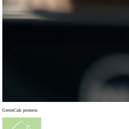
GreenCalc protsess