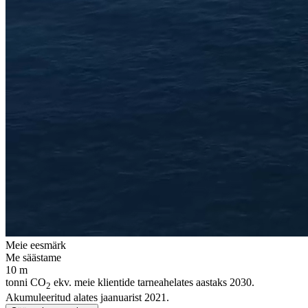
Meie eesmärk
Me säästame
10
m
tonni CO
ekv. meie klientide tarneahelates aastaks 2030.
2
Akumuleeritud alates jaanuarist 2021.