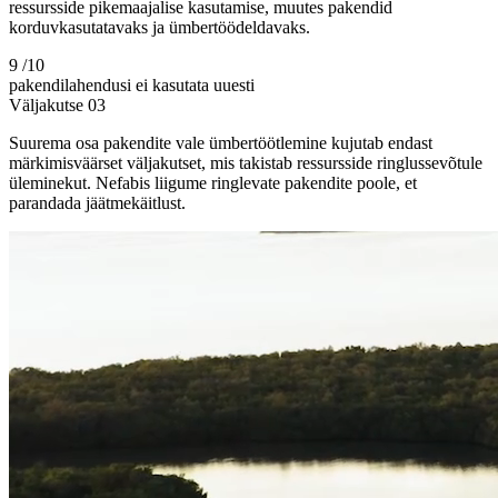
ressursside pikemaajalise kasutamise, muutes pakendid
korduvkasutatavaks ja ümbertöödeldavaks.
9
/10
pakendilahendusi ei kasutata uuesti
Väljakutse
03
Suurema osa pakendite vale ümbertöötlemine kujutab endast
märkimisväärset väljakutset, mis takistab ressursside ringlussevõtule
üleminekut. Nefabis liigume ringlevate pakendite poole, et
parandada jäätmekäitlust.