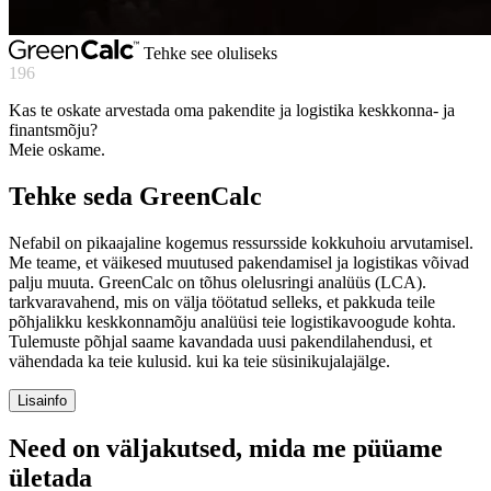
Tehke see oluliseks
196
Kas te oskate arvestada oma pakendite ja logistika keskkonna- ja
finantsmõju?
Meie oskame.
Tehke seda GreenCalc
Nefabil on pikaajaline kogemus ressursside kokkuhoiu arvutamisel.
Me teame, et väikesed muutused pakendamisel ja logistikas võivad
palju muuta. GreenCalc on tõhus olelusringi analüüs (LCA).
tarkvaravahend, mis on välja töötatud selleks, et pakkuda teile
põhjalikku keskkonnamõju analüüsi teie logistikavoogude kohta.
Tulemuste põhjal saame kavandada uusi pakendilahendusi, et
vähendada ka teie kulusid. kui ka teie süsinikujalajälge.
Lisainfo
Need on väljakutsed, mida me püüame
ületada