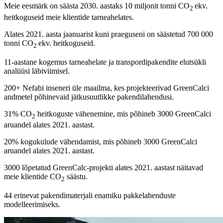
Meie eesmärk on säästa 2030. aastaks 10 miljonit tonni CO
ekv.
2
heitkoguseid meie klientide tarneahelates.
Alates 2021. aasta jaanuarist kuni praeguseni on säästetud 700 000
tonni CO
ekv. heitkoguseid.
2
11-aastane kogemus tarneahelate ja transpordipakendite elutsükli
analüüsi läbiviimisel.
200+ Nefabi inseneri üle maailma, kes projekteerivad GreenCalci
andmetel põhinevaid jätkusuutlikke pakendilahendusi.
31% CO
heitkoguste vähenemine, mis põhineb 3000 GreenCalci
2
aruandel alates 2021. aastast.
20% kogukulude vähendamist, mis põhineb 3000 GreenCalci
aruandel alates 2021. aastast.
3000 lõpetatud GreenCalc-projekti alates 2021. aastast näitavad
meie klientide CO
säästu.
2
44 erinevat pakendimaterjali enamiku pakkelahenduste
modelleerimiseks.