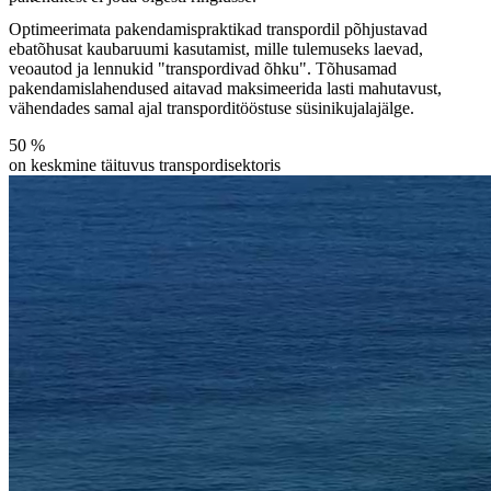
Optimeerimata pakendamispraktikad transpordil põhjustavad
ebatõhusat kaubaruumi kasutamist, mille tulemuseks laevad,
veoautod ja lennukid "transpordivad õhku". Tõhusamad
pakendamislahendused aitavad maksimeerida lasti mahutavust,
vähendades samal ajal transporditööstuse süsinikujalajälge.
50
%
on keskmine täituvus transpordisektoris