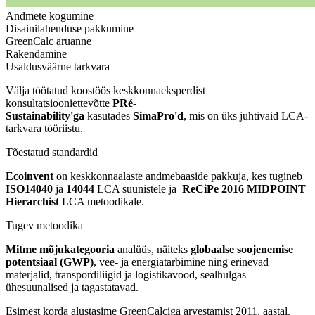
Andmete kogumine
Disainilahenduse pakkumine
GreenCalc aruanne
Rakendamine
Usaldusväärne tarkvara
Välja töötatud koostöös keskkonnaeksperdist
konsultatsiooniettevõtte
PRé-
Sustainability'ga
kasutades
SimaPro'd
, mis on üks juhtivaid LCA-
tarkvara tööriistu.
Tõestatud standardid
Ecoinvent
on keskkonnaalaste andmebaaside pakkuja, kes tugineb
ISO14040
ja
14044
LCA suunistele ja
ReCiPe 2016 MIDPOINT
Hierarchist
LCA metoodikale.
Tugev metoodika
Mitme mõjukategooria
analüüs, näiteks
globaalse soojenemise
potentsiaal (GWP)
, vee- ja energiatarbimine ning erinevad
materjalid, transpordiliigid ja logistikavood, sealhulgas
ühesuunalised ja tagastatavad.
Esimest korda alustasime GreenCalciga arvestamist 2011. aastal.