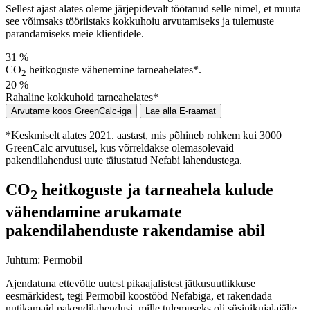
Sellest ajast alates oleme järjepidevalt töötanud selle nimel, et muuta
see võimsaks tööriistaks kokkuhoiu arvutamiseks ja tulemuste
parandamiseks meie klientidele.
31
%
CO
heitkoguste vähenemine tarneahelates*.
2
20
%
Rahaline kokkuhoid tarneahelates*
Arvutame koos GreenCalc-iga
Lae alla E-raamat
*Keskmiselt alates 2021. aastast, mis põhineb rohkem kui 3000
GreenCalc arvutusel, kus võrreldakse olemasolevaid
pakendilahendusi uute täiustatud Nefabi lahendustega.
CO
heitkoguste ja tarneahela kulude
2
vähendamine arukamate
pakendilahenduste rakendamise abil
Juhtum:
Permobil
Ajendatuna ettevõtte uutest pikaajalistest jätkusuutlikkuse
eesmärkidest, tegi Permobil koostööd Nefabiga, et rakendada
nutikamaid pakendilahendusi, mille tulemuseks oli süsinikujalajälje