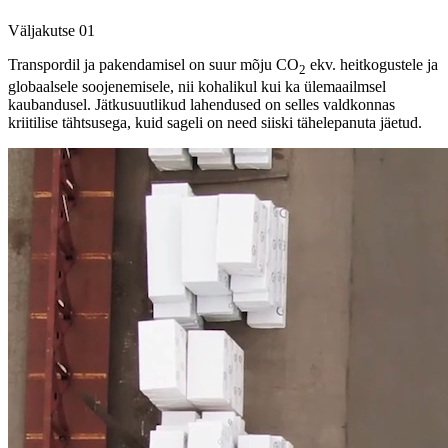
Väljakutse
01
Transpordil ja pakendamisel on suur mõju CO
ekv. heitkogustele ja
2
globaalsele soojenemisele, nii kohalikul kui ka ülemaailmsel
kaubandusel. Jätkusuutlikud lahendused on selles valdkonnas
kriitilise tähtsusega, kuid sageli on need siiski tähelepanuta jäetud.