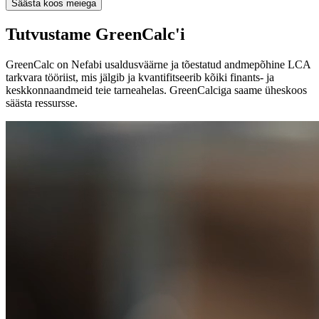
Säästa koos meiega
Tutvustame GreenCalc'i
GreenCalc on Nefabi usaldusväärne ja tõestatud andmepõhine LCA
tarkvara tööriist, mis jälgib ja kvantifitseerib kõiki finants- ja
keskkonnaandmeid teie tarneahelas. GreenCalciga saame üheskoos
säästa ressursse.