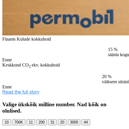
Finants
Kulude kokkuhoid
15
%
säästu kogu
Enne
Keskkond
CO
ekv. kokkuhoid
2
20
%
väiksem süsinik
Enne
Valige ükskõik milline number. Nad kõik on
olulised.
10
700K
11
200
31
20
3000
44