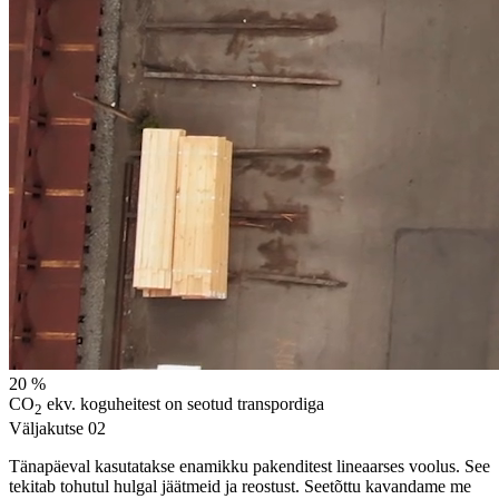
20
%
CO
ekv. koguheitest on seotud transpordiga
2
Väljakutse
02
Tänapäeval kasutatakse enamikku pakenditest lineaarses voolus. See
tekitab tohutul hulgal jäätmeid ja reostust. Seetõttu kavandame me