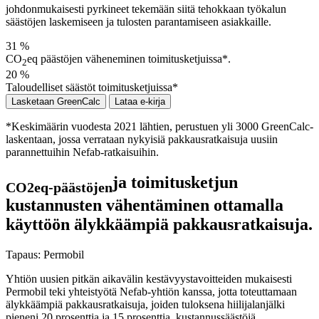
johdonmukaisesti pyrkineet tekemään siitä tehokkaan työkalun
säästöjen laskemiseen ja tulosten parantamiseen asiakkaille.
31
%
CO
eq päästöjen väheneminen toimitusketjuissa*.
2
20
%
Taloudelliset säästöt toimitusketjuissa*
Lasketaan GreenCalc
Lataa e-kirja
*Keskimäärin vuodesta 2021 lähtien, perustuen yli 3000 GreenCalc-
laskentaan, jossa verrataan nykyisiä pakkausratkaisuja uusiin
parannettuihin Nefab-ratkaisuihin.
ja toimitusketjun
CO2eq-päästöjen
kustannusten vähentäminen ottamalla
käyttöön älykkäämpiä pakkausratkaisuja.
Tapaus:
Permobil
Yhtiön uusien pitkän aikavälin kestävyystavoitteiden mukaisesti
Permobil teki yhteistyötä Nefab-yhtiön kanssa, jotta toteuttamaan
älykkäämpiä pakkausratkaisuja, joiden tuloksena hiilijalanjälki
pieneni 20 prosenttia ja 15 prosenttia. kustannussäästöjä