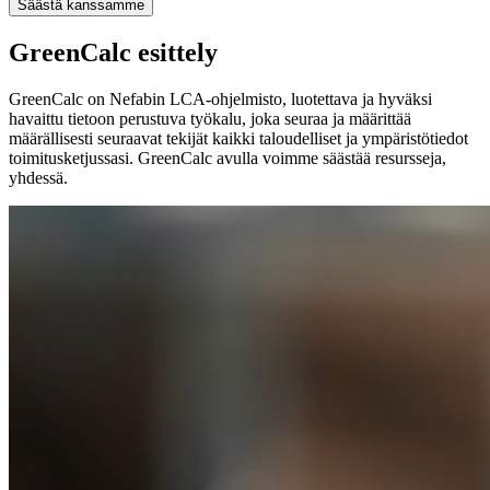
Säästä kanssamme
GreenCalc esittely
GreenCalc on Nefabin LCA-ohjelmisto, luotettava ja hyväksi
havaittu tietoon perustuva työkalu, joka seuraa ja määrittää
määrällisesti seuraavat tekijät kaikki taloudelliset ja ympäristötiedot
toimitusketjussasi. GreenCalc avulla voimme säästää resursseja,
yhdessä.