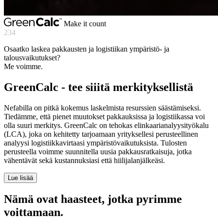
Make it count
234
Osaatko laskea pakkausten ja logistiikan ympäristö- ja
talousvaikutukset?
Me voimme.
GreenCalc - tee siiitä merkityksellistä
Nefabilla on pitkä kokemus laskelmista resurssien säästämiseksi.
Tiedämme, että pienet muutokset pakkauksissa ja logistiikassa voi
olla suuri merkitys. GreenCalc on tehokas elinkaarianalyysityökalu
(LCA), joka on kehitetty tarjoamaan yrityksellesi perusteellinen
analyysi logistiikkavirtaasi ympäristövaikutuksista. Tulosten
perusteella voimme suunnitella uusia pakkausratkaisuja, jotka
vähentävät sekä kustannuksiasi että hiilijalanjälkeäsi.
Lue lisää
Nämä ovat haasteet, jotka pyrimme
voittamaan.