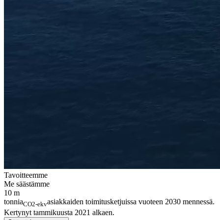
Tavoitteemme
Me säästämme
10
m
tonnia
asiakkaiden toimitusketjuissa vuoteen 2030 mennessä.
CO2-ekv
Kertynyt tammikuusta 2021 alkaen.