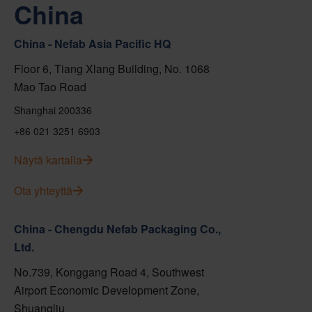
China
China - Nefab Asia Pacific HQ
Floor 6, Tiang Xlang Building, No. 1068
Mao Tao Road
Shanghai 200336
+86 021 3251 6903
Näytä kartalla
Ota yhteyttä
China - Chengdu Nefab Packaging Co.,
Ltd.
No.739, Konggang Road 4, Southwest
Airport Economic Development Zone,
Shuangliu