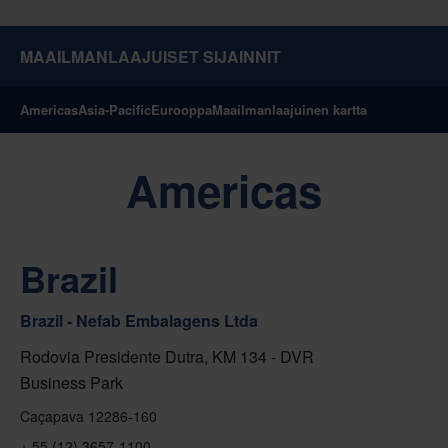
MAAILMANLAAJUISET SIJAINNIT
Americas
Asia-Pacific
Eurooppa
Maailmanlaajuinen kartta
Americas
Brazil
Brazil - Nefab Embalagens Ltda
Rodovia Presidente Dutra, KM 134 - DVR
Business Park
Caçapava 12286-160
+ 55 (12) 3657-1100