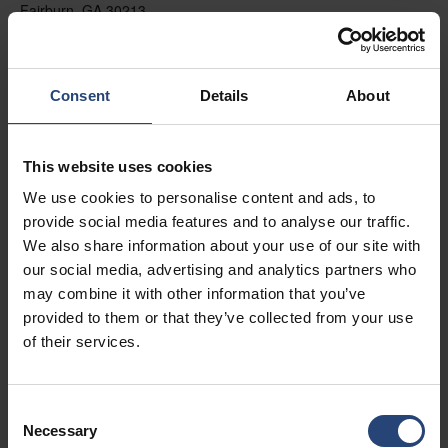
Fairburn, GA 30213
+1 770-935-6662
Näytä kartalla
Consent
Details
About
Ota yhteyttä
This website uses cookies
USA - Nefab Packaging North LLC -
We use cookies to personalise content and ads, to
Illinois
provide social media features and to analyse our traffic.
1539 Hunter Rd
We also share information about your use of our site with
our social media, advertising and analytics partners who
Hanover Park, IL 60133
may combine it with other information that you’ve
+1 630-451-5345 x50103
provided to them or that they’ve collected from your use
of their services.
Näytä kartalla
Ota yhteyttä
Consent
Necessary
Selection
USA - Nefab Packaging North LLC -