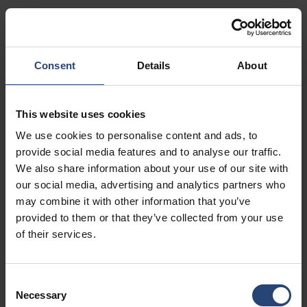
7405 Graham Road, Bldg A
Fairburn, GA 30213
+1 770-935-6662
Consent
Details
About
Afficher sur la carte
This website uses cookies
Contact
We use cookies to personalise content and ads, to
provide social media features and to analyse our traffic.
USA - Nefab Packaging North LLC -
We also share information about your use of our site with
Illinois
our social media, advertising and analytics partners who
1539 Hunter Rd
may combine it with other information that you’ve
provided to them or that they’ve collected from your use
Hanover Park, IL 60133
of their services.
+1 630-451-5345 x50103
Afficher sur la carte
Consent
Necessary
Selection
Contact