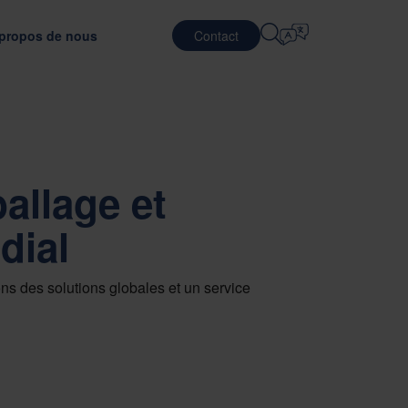
propos de nous
Contact
Sélection De La Langue
CARRIÈRES
SERVICES LOGISTIQUES
DES CLIENTS
DÉFENSE
English
中文 (简体)
éliorant l'efficacité des transports
râce à un matériau d'emballage optimal
Travailler chez Nefab
Contract Logistic
allage et
Română
Dansk
r l'emballage
Rencontrer nos collaborateurs
Services d'emballage
dial
中文 (繁體)
Português
avec GreenCalc
Global Trainee Program
Services de Pooling
Čeština
Polski
NEMENT
es
Offres d'emploi
TÉLÉCOMMUNICATIONS
valuation des fournisseurs
ests d'emballage
s des solutions globales et un service
Français (Canada)
Norsk
Français
Lietuvių
Português Brasileiro
한국어
Español (América Latina)
Italiano