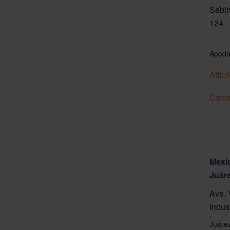
Sabin
124
Apoda
Affich
Conta
Mexic
Juár
Ave. 
Indus
Juáre