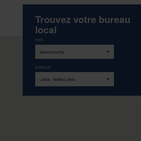
Animés par n
Trouvez votre bureau
local
RAP
PAYS
Le d
BUREAUX