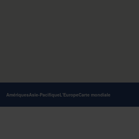
Amériques
Asie-Pacifique
L'Europe
Carte mondiale