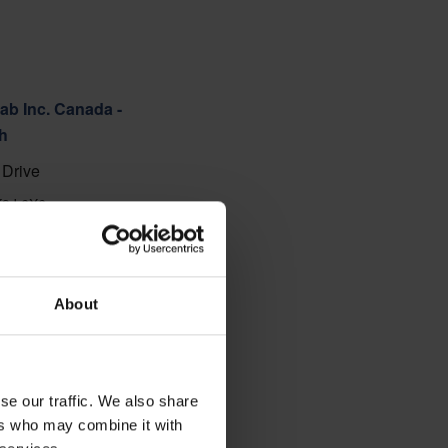
ab Inc. Canada -
h
Drive
K9J 6X6
88
 carte
About
se our traffic. We also share
ers who may combine it with