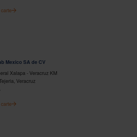
 carte
fab Mexico SA de CV
eral Xalapa - Veracruz KM
Tejeria, Veracruz
7
 carte