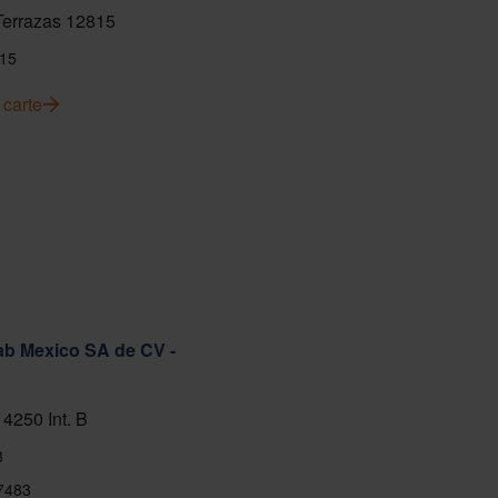
 Terrazas 12815
15
 carte
ab Mexico SA de CV -
 4250 Int. B
8
7483