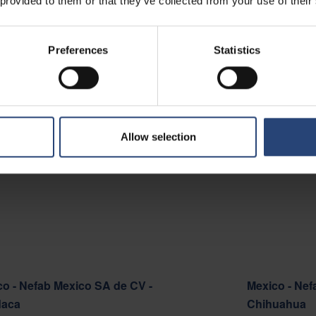
 provided to them or that they’ve collected from your use of their
 - Nefab Chile S.A.
Preferences
Statistics
o Cortafuego S/N, Lote A.
del Mar 2520000
er sur la carte
Allow selection
ct
o - Nefab Mexico SA de CV -
Mexico - Nef
aca
Chihuahua