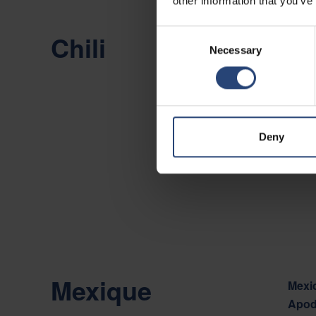
other information that you’ve
Consent
Chili
Chile
Necessary
Selection
Camin
Viña 
Affich
Deny
Conta
Mexique
Mexic
Apod