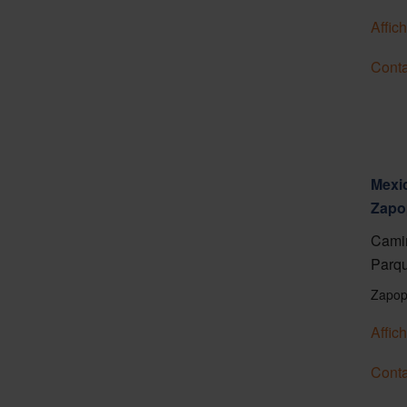
Affich
Conta
Mexic
Zapo
Camin
Parqu
Zapop
Affich
Conta