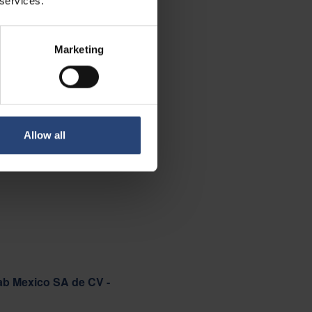
 services.
Marketing
Allow all
ab Mexico SA de CV -