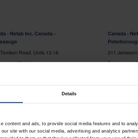
a - Nefab Inc. Canada -
Canada - Nef
issauga
Peterboroug
Tomken Road, Units 13-16
211 Jameson 
ssauga L4W 4L8
Peterborough 
5-696-6886
+1 705-748-48
er sur la carte
Afficher sur la
Details
ct
Contact
e content and ads, to provide social media features and to analy
 our site with our social media, advertising and analytics partn