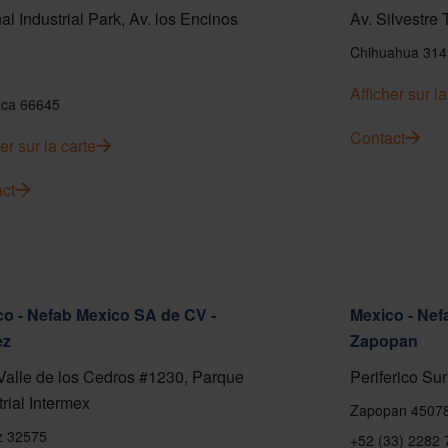
al Industrial Park, Av. los Encinos
Av. Silvestre
Chihuahua 314
Afficher sur la
ca 66645
Contact
er sur la carte
ct
o - Nefab Mexico SA de CV -
Mexico - Nef
ez
Zapopan
Valle de los Cedros #1230, Parque
Periferico Sur
trial Intermex
Zapopan 4507
z 32575
+52 (33) 2282 