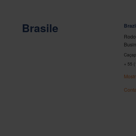
Brasile
Brazi
Rodov
Busin
Caçap
+ 55 
Mostr
Conta