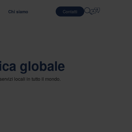
Chi siamo
Contatti
Selezionare La Lingua
SERVIZI LOGISTICI
DIFESA
English
中文 (简体)
ndo l'efficienza dei trasporti
 il materiale di imballaggio ottimale
efab
Logistica integrata
ica globale
Română
Dansk
ging
ostro Team
Servizi di imballaggio
中文 (繁體)
Português
GreenCalc
 formazione globale
Servizi di pooling
rvizi locali in tutto il mondo.
Čeština
Polski
IGIONAMENTO
i lavoro
SEMICONDUTTORI
utazione dei fornitori
t sugli imballaggi
Français (Canada)
Norsk
Français
Lietuvių
Português Brasileiro
한국어
NCE E CONFORMITÀ
Español (América Latina)
Italiano