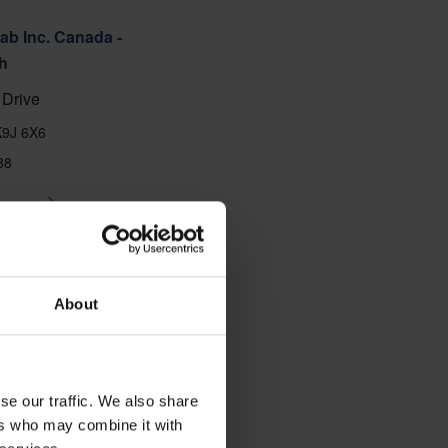
ab Inc. Canada -
h
Drive
K9J 6X6
88
 mappa
About
se our traffic. We also share
ers who may combine it with