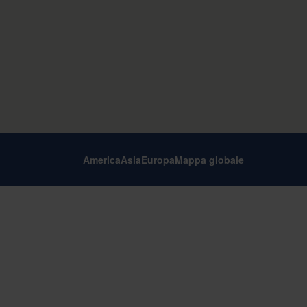
America
Asia
Europa
Mappa globale