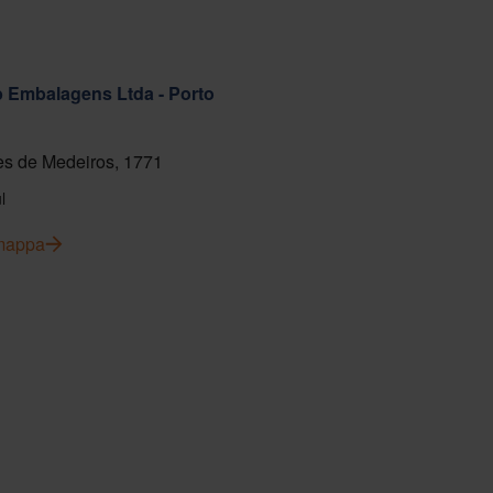
ab Embalagens Ltda - Porto
s de Medeiros, 1771
l
 mappa