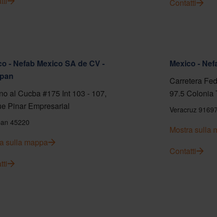
tti
Contatti
o - Nefab Mexico SA de CV -
Mexico - Ne
pan
Carretera Fed
o al Cucba #175 Int 103 - 107,
97.5 Colonia 
e Pinar Empresarial
Veracruz 9169
an 45220
Mostra sulla
a sulla mappa
Contatti
tti