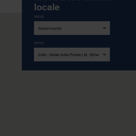
Ispirati ai nostri valori fondamentali di S
locale
PAESE
UFFICI