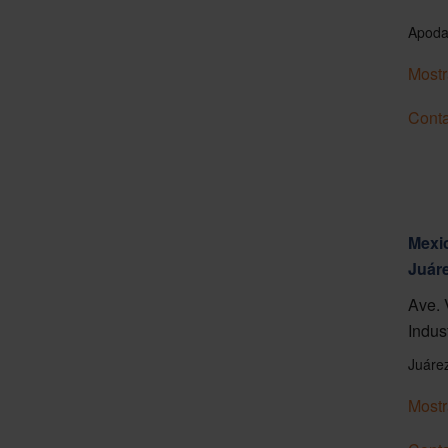
Apoda
Mostr
Conta
Mexic
Juár
Ave. 
Indus
Juáre
Mostr