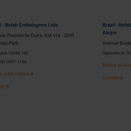
l - Nefab Embalagens Ltda
Brazil - Nef
Alegre
ia Presidente Dutra, KM 134 - DVR
ess Park
Avenue Borge
ava 12286-160
Sapucaia do Su
(12) 3657-1100
Mostra sulla
a sulla mappa
Contatti
tti