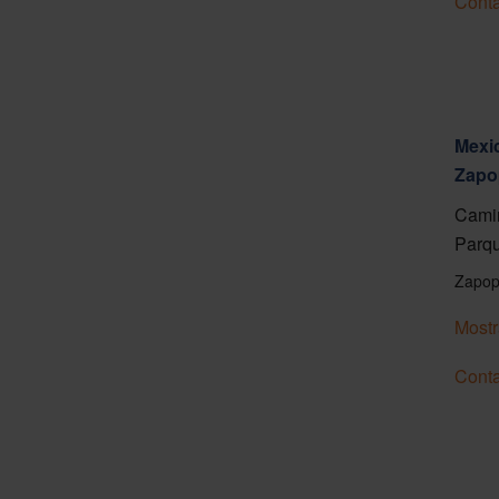
Conta
Mexic
Zapo
Camin
Parqu
Zapop
Mostr
Conta