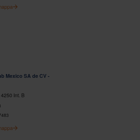
 mappa
ab Mexico SA de CV -
 4250 Int. B
8
7483
 mappa