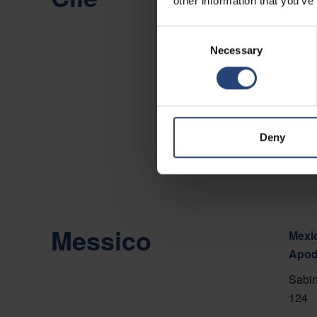
other information that you’ve
Camin
Consent
Viña 
Necessary
Selection
Mostr
Conta
Deny
Messico
Mexic
Apod
Sabin
124