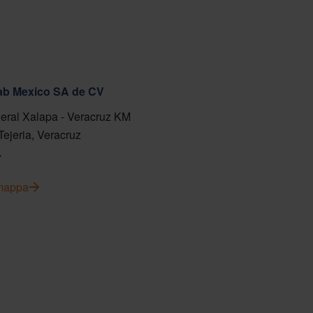
fab Mexico SA de CV
eral Xalapa - Veracruz KM
Tejeria, Veracruz
7
 mappa