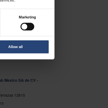
 services.
Marketing
Allow all
ab Mexico SA de CV -
 Terrazas 12815
15