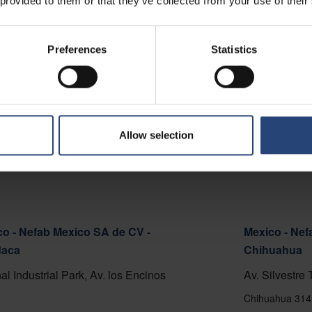
 provided to them or that they’ve collected from your use of their
o Cortafuego S/N, Lote A.
del Mar 2520000
Preferences
Statistics
a sulla mappa
tti
Allow selection
o - Nefab Mexico SA de CV -
Mexico - Nef
aca
Chihuahua
al Industrial Park, Av. los Encinos
Av. Silvestre
Chihuahua 314