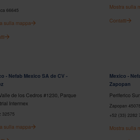
Mostra sulla
ca 66645
Contatti
a sulla mappa
tti
o - Nefab Mexico SA de CV -
Mexico - Nef
ez
Zapopan
Valle de los Cedros #1230, Parque
Periferico Sur
trial Intermex
Zapopan 4507
z 32575
+52 (33) 2282 
a sulla mappa
Mostra sulla