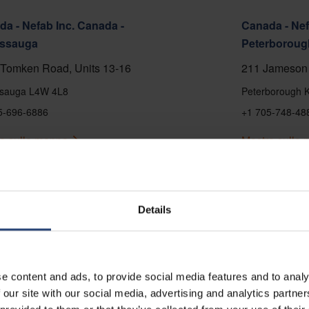
a - Nefab Inc. Canada -
Canada - Nef
issauga
Peterboroug
Tomken Road, Units 13-16
211 Jameson 
ssauga L4W 4L8
Peterborough 
5-696-6886
+1 705-748-48
a sulla mappa
Mostra sulla
tti
Contatti
Details
e content and ads, to provide social media features and to analy
 our site with our social media, advertising and analytics partn
 - Nefab Chile S.A.