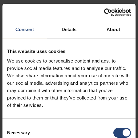
+1 770-935-6662
Mostra sulla mappa
Consent
Details
About
Contatti
USA - Nefab Packaging North LLC -
This website uses cookies
Illinois
We use cookies to personalise content and ads, to
1539 Hunter Rd
provide social media features and to analyse our traffic.
We also share information about your use of our site with
Hanover Park, IL 60133
our social media, advertising and analytics partners who
+1 630-451-5345 x50103
may combine it with other information that you’ve
provided to them or that they’ve collected from your use
Mostra sulla mappa
of their services.
Contatti
Consent
USA - Nefab Packaging North LLC -
Necessary
Selection