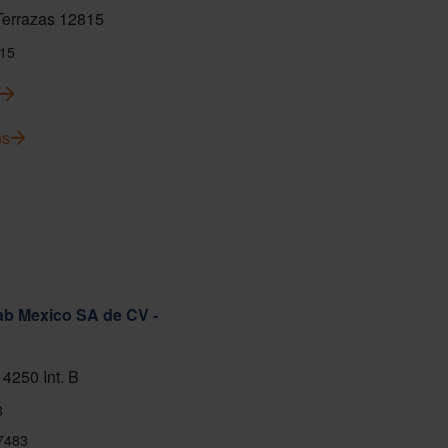
 Terrazas 12815
15
ns
ab Mexico SA de CV -
 4250 Int. B
8
7483