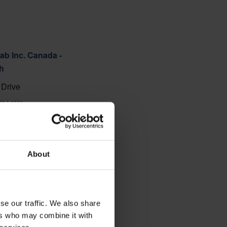
ab Inc. Canada -
h
Drive
K9J 6X6
88
About
ns
se our traffic. We also share
ers who may combine it with