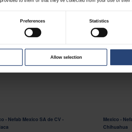
 provided to them or that they’ve collected from your use of their
 - Nefab Chile S.A.
Preferences
Statistics
o Cortafuego S/N, Lote A.
del Mar 2520000
op kaart
Allow selection
cteer ons
o - Nefab Mexico SA de CV -
Mexico - Nef
aca
Chihuahua