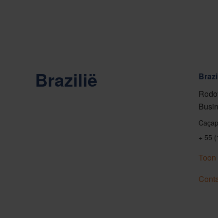
Brazilië
Brazi
Rodov
Busin
Caçap
+ 55 
Toon 
Conta