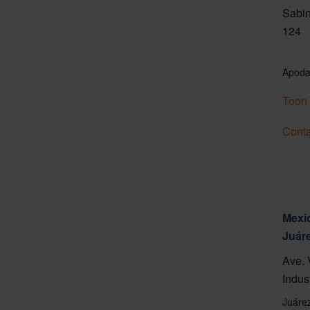
Sabin
124
Apoda
Toon 
Conta
Mexic
Juár
Ave. 
Indus
Juáre