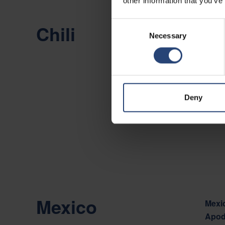
other information that you’ve
Consent
Chili
Chile
Necessary
Selection
Camin
Viña 
Toon 
Deny
Conta
Mexico
Mexic
Apod