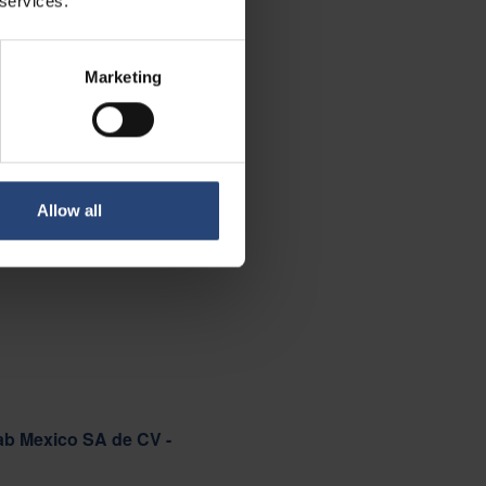
 services.
Marketing
Allow all
ab Mexico SA de CV -