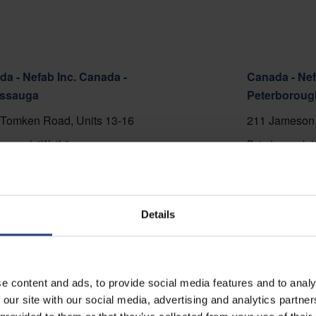
a - Nefab Inc. Canada -
Canada - Nef
issauga
Peterboroug
Tomken Road, Units 13-16
211 Jameson 
ssauga L4W 4L8
Peterborough 
5-696-6886
+1 705-748-48
op kaart
Toon op kaart
Details
cteer ons
Contacteer o
e content and ads, to provide social media features and to analy
 our site with our social media, advertising and analytics partn