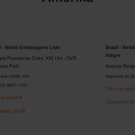
l - Nefab Embalagens Ltda
Brazil - Nef
Alegre
ia Presidente Dutra, KM 134 - DVR
ess Park
Avenue Borge
ava 12286-160
Sapucaia do Su
(12) 3657-1100
Toon op kaart
op kaart
Contacteer o
cteer ons