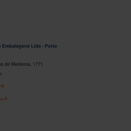
ab Embalagens Ltda - Porto
s de Medeiros, 1771
l
ns