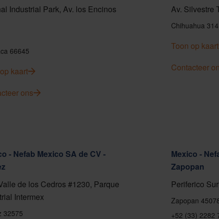
al Industrial Park, Av. los Encinos
Av. Silvestre
Chihuahua 314
Toon op kaart
ca 66645
Contacteer o
op kaart
cteer ons
o - Nefab Mexico SA de CV -
Mexico - Nef
ez
Zapopan
Valle de los Cedros #1230, Parque
Periferico Sur
trial Intermex
Zapopan 4507
z 32575
+52 (33) 2282 