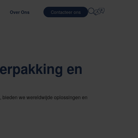
Over Ons
Contacteer ons
Selecteer Taal
IÈRE
LOGISTIEKE OPLOSSINGEN
VERDEDIGING
English
中文 (简体)
tefficiëntie te verbeteren
imale verpakkingsmateriaal
n bij Nefab
Contractlogistiek
verpakking en
Română
Dansk
gen
et onze mensen
Verpakkingsdiensten
中文 (繁體)
Português
c
dwijd stageprogramma
Poolingdiensten
Čeština
Polski
N
ures
SEMICONDUCTORS
rpakking te testen
nciers evalueren
, bieden we wereldwijde oplossingen en
Français (Canada)
Norsk
Français
Lietuvių
Português Brasileiro
한국어
R EN NALEVING
Español (América Latina)
Italiano