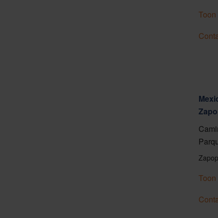
Toon 
Conta
Mexic
Zapo
Camin
Parqu
Zapop
Toon 
Conta