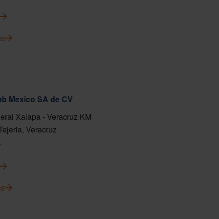
ns
fab Mexico SA de CV
eral Xalapa - Veracruz KM
Tejeria, Veracruz
7
ns