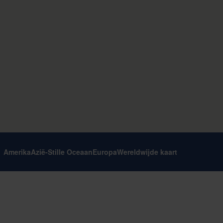
Amerika
Azië-Stille Oceaan
Europa
Wereldwijde kaart