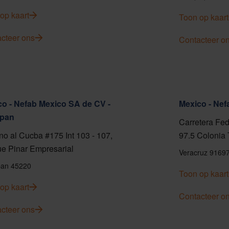
op kaart
Toon op kaart
cteer ons
Contacteer o
o - Nefab Mexico SA de CV -
Mexico - Ne
pan
Carretera Fed
o al Cucba #175 Int 103 - 107,
97.5 Colonia 
e Pinar Empresarial
Veracruz 9169
an 45220
Toon op kaart
op kaart
Contacteer o
cteer ons