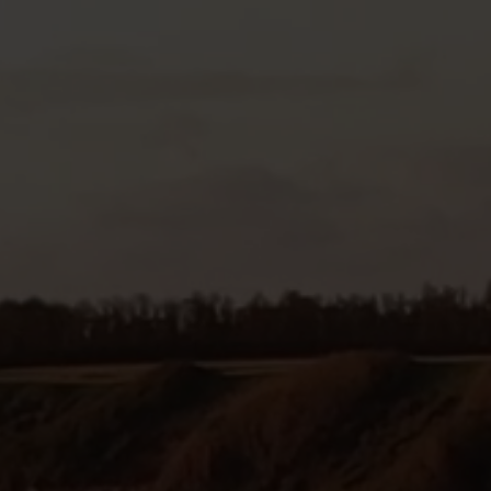
oud, Respect en Empowerment
Duurzaamheid vormt de