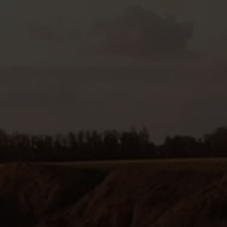
 kern van Nefab's corporate governance
Tiếng Việt
Deutsch
Svenska
Suomi
Español
Eesti
Slovenčina
Nederlands