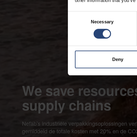
other information that you’ve
Consent
Necessary
Selection
Deny
We save resources
supply chains
Nefab's industriële verpakkingsoplossingen ve
gemiddeld de totale kosten met 20% en de CO2