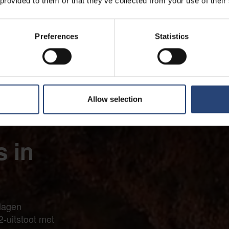
 provided to them or that they’ve collected from your use of their
Preferences
Statistics
Allow selection
 in
rlagen
-uitstoot met