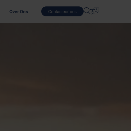
Over Ons
Contacteer ons
Selecteer Taal
IÈRE
LOGISTIEKE OPLOSSINGEN
VERDEDIGING
English
中文 (简体)
tefficiëntie te verbeteren
imale verpakkingsmateriaal
n bij Nefab
Contractlogistiek
Română
Dansk
gen
et onze mensen
Verpakkingsdiensten
中文 (繁體)
Português
c
dwijd stageprogramma
Poolingdiensten
Čeština
Polski
N
ures
SEMICONDUCTORS
rpakking te testen
nciers evalueren
Français (Canada)
Norsk
Français
Lietuvių
Português Brasileiro
한국어
R EN NALEVING
Español (América Latina)
Italiano