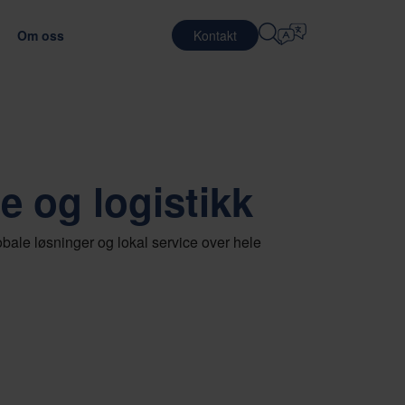
Om oss
Kontakt
Velg Språk
KARRIERE
LOGISTIKKTJENESTER
FORSVAR
English
中文 (简体)
ansporteffektiviteten
imale emballasjematerialet
Jobber på Nefab
Kontraktslogistikk
e og logistikk
Română
Dansk
Møt våre medarbeidere
Pakketjenester
中文 (繁體)
Português
Globalt traineeprogram
Pooling-tjenester
bale løsninger og lokal service over hele
Čeština
Polski
EDE
Jobbmuligheter
TELEKOMMUNIKASJON
llasjetesting
luering av leverandører
Français (Canada)
Norsk
Français
Lietuvių
Português Brasileiro
한국어
 OG SAMSVAR
Español (América Latina)
Italiano