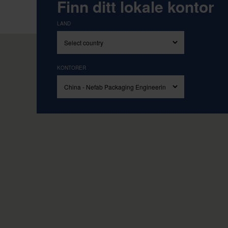
Drevet av våre kjerneverdier enkel
Finn ditt lokale kontor
LAND
KONTORER