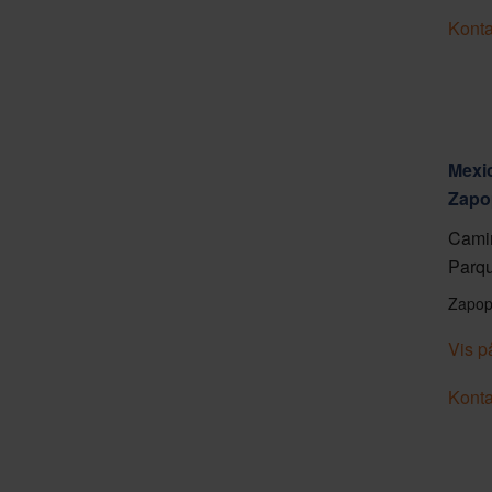
Konta
Mexic
Zapo
Camin
Parqu
Zapop
Vis p
Konta