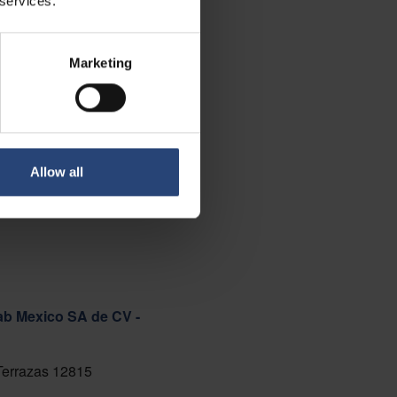
 services.
Marketing
Allow all
ab Mexico SA de CV -
 Terrazas 12815