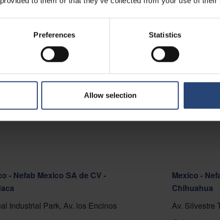
 provided to them or that they’ve collected from your use of their
 - Nefab Chile S.A.
o Cortafuego S/N, Lote A.
Preferences
Statistics
del Mar 2520000
å kart
kt
Allow selection
o - Nefab Mexico SA de CV -
Mexico - Nef
aca
Chihuahua
al Industrial Park, Av. los Encinos
Av. Silvestre