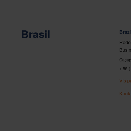
Brasil
Brazi
Rodov
Busin
Caçap
+ 55 
Vis p
Konta