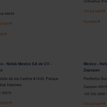
Chihuahua 314
Vis på kart
ca 66645
Kontakt
å kart
kt
o - Nefab Mexico SA de CV -
Mexico - Nef
ez
Zapopan
Valle de los Cedros #1230, Parque
Periferico Sur
trial Intermex
Zapopan 4507
z 32575
+52 (33) 2282 
å kart
Vis på kart