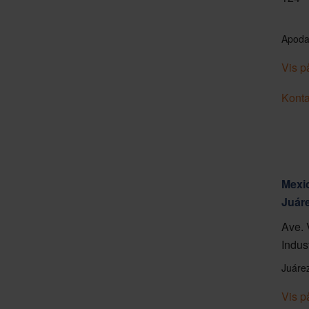
Apoda
Vis p
Konta
Mexic
Juár
Ave. 
Indus
Juáre
Vis p