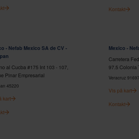
kt
Kontakt
o - Nefab Mexico SA de CV -
Mexico - Ne
pan
Carretera Fed
o al Cucba #175 Int 103 - 107,
97.5 Colonia 
e Pinar Empresarial
Veracruz 9169
an 45220
Vis på kart
å kart
Kontakt
kt