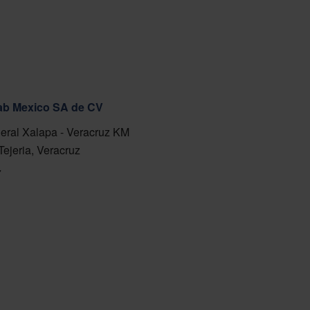
fab Mexico SA de CV
eral Xalapa - Veracruz KM
Tejeria, Veracruz
7