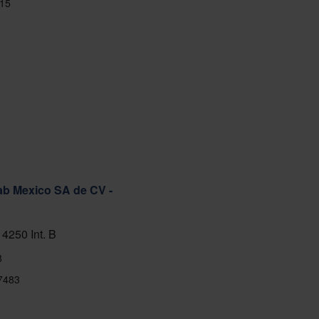
15
ab Mexico SA de CV -
 4250 Int. B
8
7483