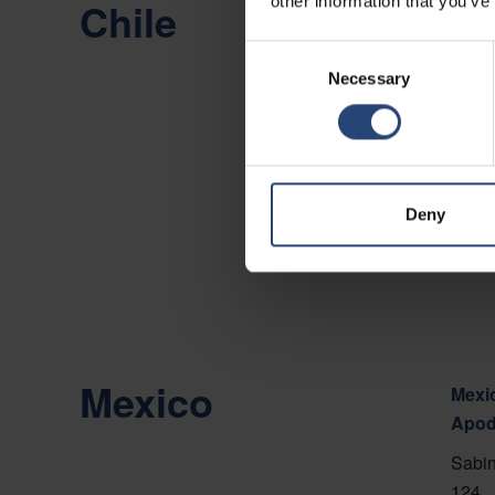
other information that you’ve
Chile
Chile
Camin
Consent
Necessary
Selection
Viña 
Vis p
Konta
Deny
Mexico
Mexic
Apod
Sabin
124