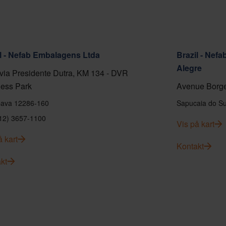
l - Nefab Embalagens Ltda
Brazil - Nef
Alegre
ia Presidente Dutra, KM 134 - DVR
ess Park
Avenue Borge
ava 12286-160
Sapucaia do Su
(12) 3657-1100
Vis på kart
å kart
Kontakt
kt