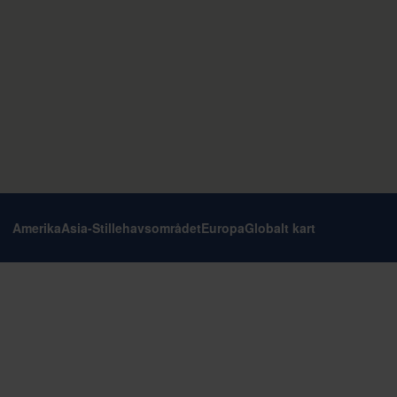
Amerika
Asia-Stillehavsområdet
Europa
Globalt kart