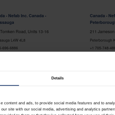
a - Nefab Inc. Canada -
Canada - Nef
issauga
Peterboroug
Tomken Road, Units 13-16
211 Jameson 
ssauga L4W 4L8
Peterborough 
5-696-6886
+1 705-748-48
å kart
Vis på kart
kt
Kontakt
Details
e content and ads, to provide social media features and to analy
 our site with our social media, advertising and analytics partn