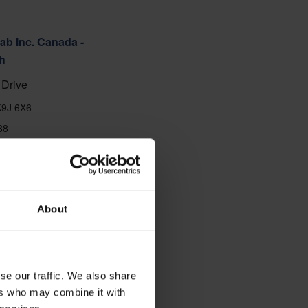
ab Inc. Canada -
h
Drive
K9J 6X6
88
About
se our traffic. We also share
ers who may combine it with