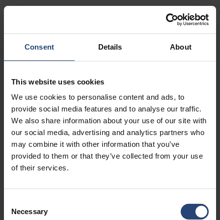
Vis på kart
Kontakt
Consent
Details
About
USA - Nefab Packaging North LLC -
Illinois
This website uses cookies
1539 Hunter Rd
We use cookies to personalise content and ads, to
Hanover Park, IL 60133
provide social media features and to analyse our traffic.
We also share information about your use of our site with
+1 630-451-5345 x50103
our social media, advertising and analytics partners who
Vis på kart
may combine it with other information that you’ve
provided to them or that they’ve collected from your use
Kontakt
of their services.
USA - Nefab Packaging North LLC -
Consent
Massachusetts
Necessary
Selection