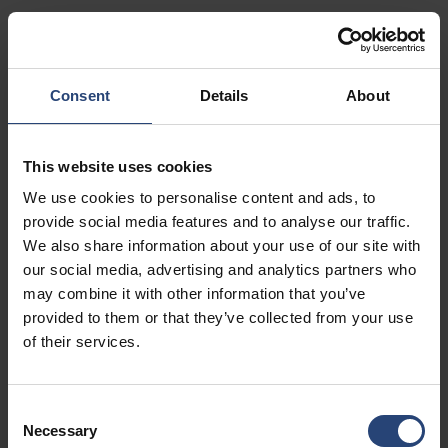
Vis på kart
Kontakt
Consent
Details
About
USA - Nefab Packaging North LLC -
Illinois
This website uses cookies
1539 Hunter Rd
We use cookies to personalise content and ads, to
Hanover Park, IL 60133
provide social media features and to analyse our traffic.
We also share information about your use of our site with
+1 630-451-5345 x50103
our social media, advertising and analytics partners who
Vis på kart
may combine it with other information that you’ve
provided to them or that they’ve collected from your use
Kontakt
of their services.
USA - Nefab Packaging North LLC -
Consent
Massachusetts
Necessary
Selection