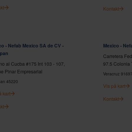
kt
Kontakt
o - Nefab Mexico SA de CV -
Mexico - Ne
pan
Carretera Fed
o al Cucba #175 Int 103 - 107,
97.5 Colonia 
e Pinar Empresarial
Veracruz 9169
an 45220
Vis på kart
å kart
Kontakt
kt