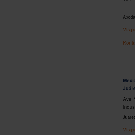
Apoda
Vis p
Konta
Mexic
Juár
Ave. 
Indus
Juáre
Vis p