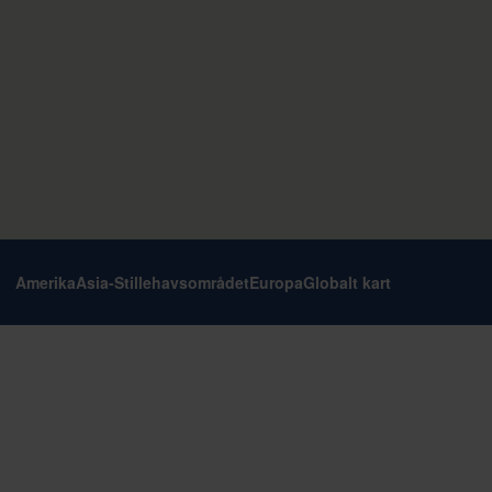
Amerika
Asia-Stillehavsområdet
Europa
Globalt kart