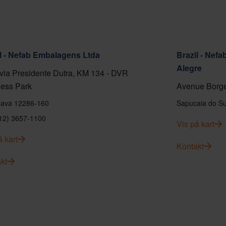
l - Nefab Embalagens Ltda
Brazil - Nef
Alegre
ia Presidente Dutra, KM 134 - DVR
ess Park
Avenue Borge
ava 12286-160
Sapucaia do Su
(12) 3657-1100
Vis på kart
å kart
Kontakt
kt