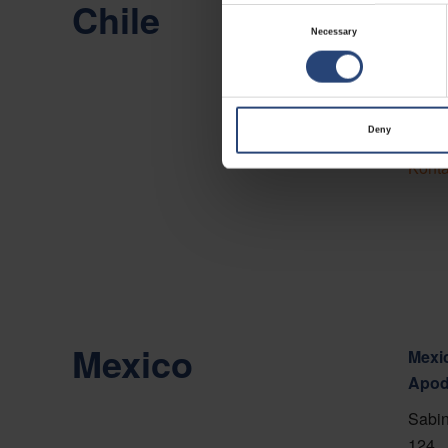
Chile
Chile
Consent
Necessary
Selection
Camin
Viña 
Vis p
Deny
Konta
Mexico
Mexic
Apod
Sabin
124