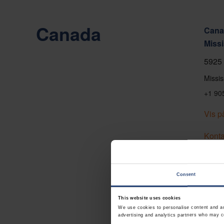
Canada
Canad
Miss
5925 
Missi
+1 90
Vis p
Konta
Consent
This website uses cookies
We use cookies to personalise content and ads
advertising and analytics partners who may co