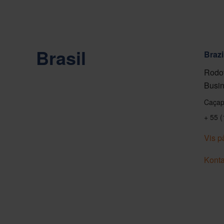
Brasil
Brazi
Rodov
Busin
Caçap
+ 55 
Vis p
Konta