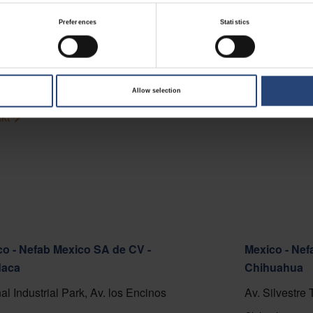
 - Nefab Chile S.A.
Preferences
Statistics
o Cortafuego S/N, Lote A.
del Mar 2520000
å kart
Allow selection
kt
o - Nefab Mexico SA de CV -
Mexico - Nef
aca
Chihuahua
al Industrial Park, Av. los Encinos
Av. Silvestre