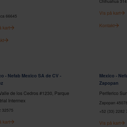
Chihuahua 314
Vis på kart
ca 66645
Kontakt
å kart
kt
o - Nefab Mexico SA de CV -
Mexico - Nef
ez
Zapopan
Valle de los Cedros #1230, Parque
Periferico Sur
trial Intermex
Zapopan 4507
z 32575
+52 (33) 2282 
å kart
Vis på kart