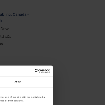
ab Inc. Canada -
h
Drive
K9J 6X6
88
About
our use of our site with our social media,
use of their services.