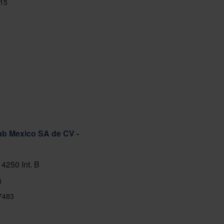
15
ab Mexico SA de CV -
 4250 Int. B
8
7483