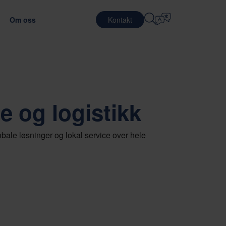
Om oss
Kontakt
Velg Språk
KARRIERE
LOGISTIKKTJENESTER
FORSVAR
English
中文 (简体)
ansporteffektiviteten
imale emballasjematerialet
Jobber på Nefab
Kontraktslogistikk
e og logistikk
Română
Dansk
Møt våre medarbeidere
Pakketjenester
中文 (繁體)
Português
Globalt traineeprogram
Pooling-tjenester
bale løsninger og lokal service over hele
Čeština
Polski
EDE
Jobbmuligheter
TELEKOMMUNIKASJON
llasjetesting
luering av leverandører
Français (Canada)
Norsk
Français
Lietuvių
Português Brasileiro
한국어
 OG SAMSVAR
Español (América Latina)
Italiano