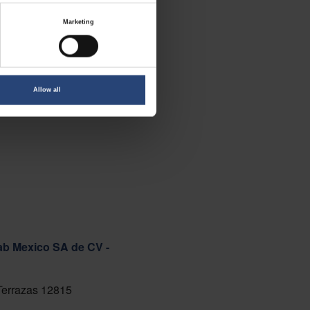
Marketing
Allow all
ab Mexico SA de CV -
 Terrazas 12815