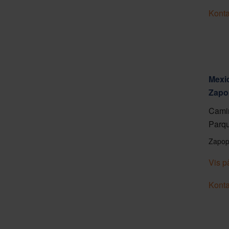
Konta
Mexic
Zapo
Camin
Parqu
Zapop
Vis p
Konta