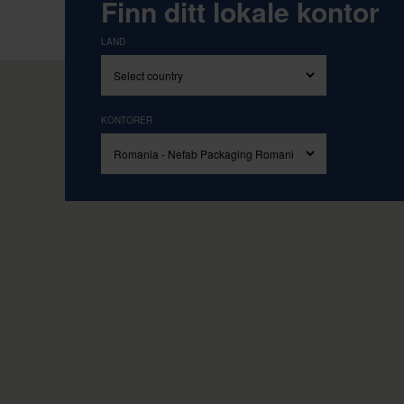
Drevet av våre kjerneverdier enkel
Finn ditt lokale kontor
LAND
KONTORER