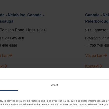
a - Nefab Inc. Canada -
Canada - Nef
issauga
Peterboroug
Tomken Road, Units 13-16
211 Jameson 
ssauga L4W 4L8
Peterborough 
5-696-6886
+1 705-748-48
å kart
Vis på kart
kt
Kontakt
Details
, to provide social media features and to analyse our traffic. We also share information about y
mbine it with other information that you’ve provided to them or that they’ve collected from your 