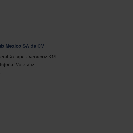
fab Mexico SA de CV
eral Xalapa - Veracruz KM
Tejeria, Veracruz
7