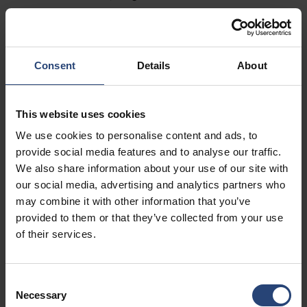
Fairburn, GA 30213
+1 770-935-6662
Pokaż na mapie
Consent
Details
About
Kontakt
This website uses cookies
USA - Nefab Packaging North LLC -
We use cookies to personalise content and ads, to
Illinois
provide social media features and to analyse our traffic.
We also share information about your use of our site with
1539 Hunter Rd
our social media, advertising and analytics partners who
Hanover Park, IL 60133
may combine it with other information that you’ve
provided to them or that they’ve collected from your use
+1 630-451-5345 x50103
of their services.
Pokaż na mapie
Kontakt
Consent
Necessary
Selection