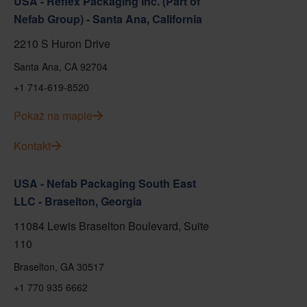
USA - Reflex Packaging Inc. (Part of
Nefab Group) - Santa Ana, California
2210 S Huron Drive
Santa Ana, CA 92704
+1 714-619-8520
Pokaż na mapie
Kontakt
USA - Nefab Packaging South East
LLC - Braselton, Georgia
11084 Lewis Braselton Boulevard, Suite
110
Braselton, GA 30517
+1 770 935 6662