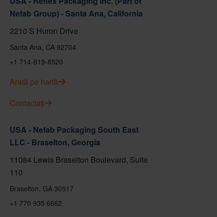
USA - Reflex Packaging Inc. (Part of
Nefab Group) - Santa Ana, California
2210 S Huron Drive
Santa Ana, CA 92704
+1 714-619-8520
Arată pe hartă
Contactați
USA - Nefab Packaging South East
LLC - Braselton, Georgia
11084 Lewis Braselton Boulevard, Suite
110
Braselton, GA 30517
+1 770 935 6662