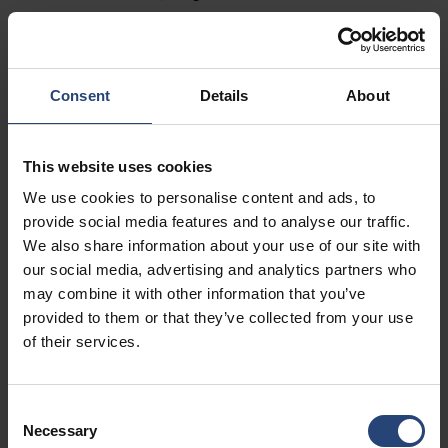
Fairburn, GA 30213
+1 770-935-6662
Arată pe hartă
Consent
Details
About
Contactați
This website uses cookies
USA - Nefab Packaging North LLC -
We use cookies to personalise content and ads, to
Illinois
provide social media features and to analyse our traffic.
We also share information about your use of our site with
1539 Hunter Rd
our social media, advertising and analytics partners who
Hanover Park, IL 60133
may combine it with other information that you’ve
provided to them or that they’ve collected from your use
+1 630-451-5345 x50103
of their services.
Arată pe hartă
Contactați
Consent
Necessary
Selection