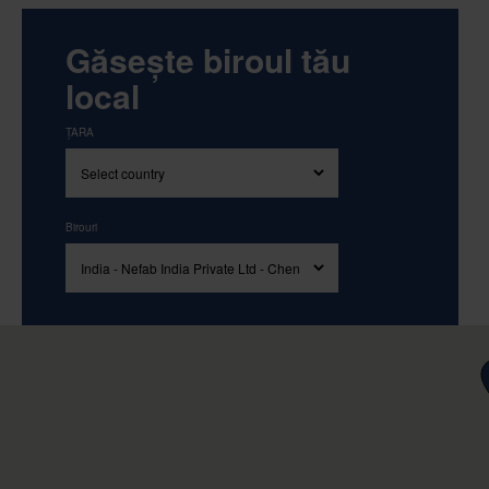
Găsește biroul tău
local
ȚARA
Birouri