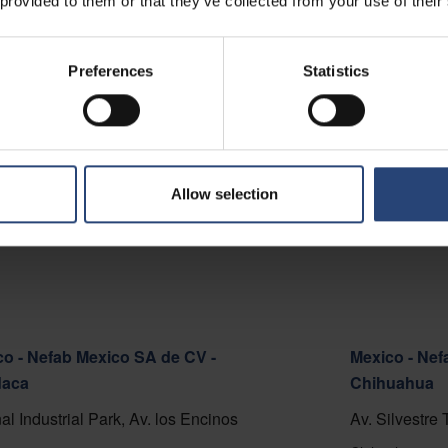
 provided to them or that they’ve collected from your use of their
 - Nefab Chile S.A.
o Cortafuego S/N, Lote A.
Preferences
Statistics
del Mar 2520000
 pe hartă
ctați
Allow selection
o - Nefab Mexico SA de CV -
Mexico - Nef
aca
Chihuahua
al Industrial Park, Av. los Encinos
Av. Silvestre