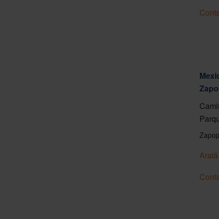
Conta
Mexic
Zapo
Camin
Parqu
Zapop
Arată
Conta