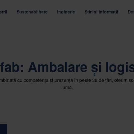
trii
Sustenabilitate
Inginerie
Știri și informații
De
LOCAȚII
ORGANIZAȚIA
CARIER
MOBILITY
LANȚURI DE APROVIZIONARE ALE CLIENȚILOR
DATACOM & CLOUD
MATERIAL MULTIPLU
 dumneavoastră de aprovizionare
tate
Reducerea la minimum a emisiilor de carbon prin îmb
Economisiți resurse cu a
În funcție de necesități
Optimizarea ambalajului
America
Echipa de conducere corporativă
Lucrul la
fab: Ambalare și logi
Ambalaj returnabil
Soluții digitale pentru ambalaje
Asia-Pacific
Consiliul de administrație
Faceți cu
c
Ambalaje consumabile
Analiza ciclului de viață cu GreenCal
Europa
Proprietarii Nefab
Programu
inată cu competența și prezența în peste 38 de țări, oferim soluț
ACERI CIRCULARE
 AMBALAJ
LANȚUL NOSTRU DE APROVIZI
TESTAREA AMBALAJELOR
Ambalarea mărfurilor periculoase
Evaluarea ambalajelor
lume.
Oportunit
ASISTENȚĂ MEDICALĂ
TELECOM
rvicii durabile
ambalajelor optimizate
Aprovizionarea responsabilă și eval
Protejați-vă produsul prin testar
Mai mult
ALTE INDUSTRII
RAPOARTE, GUVERN