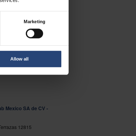
 services.
Marketing
Allow all
ab Mexico SA de CV -
 Terrazas 12815