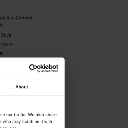
ab Inc. Canada -
h
Drive
K9J 6X6
88
ă
About
se our traffic. We also share
ers who may combine it with