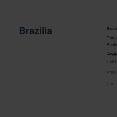
Brazilia
Brazi
Rodov
Busin
Caçap
+ 55 
Arată
Conta