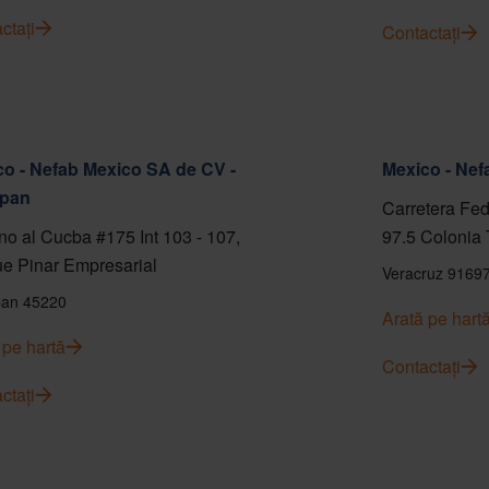
ctați
Contactați
o - Nefab Mexico SA de CV -
Mexico - Ne
pan
Carretera Fed
o al Cucba #175 Int 103 - 107,
97.5 Colonia 
e Pinar Empresarial
Veracruz 9169
an 45220
Arată pe hart
 pe hartă
Contactați
ctați