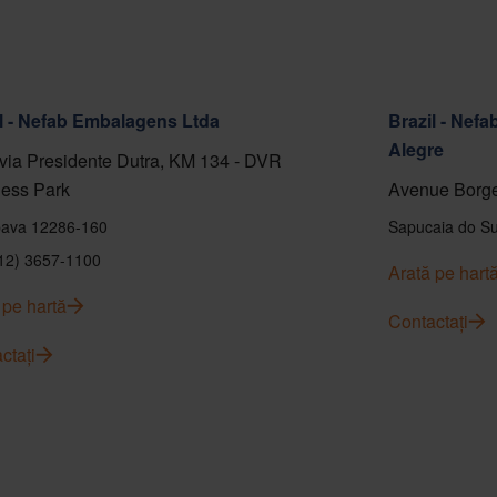
l - Nefab Embalagens Ltda
Brazil - Nef
Alegre
ia Presidente Dutra, KM 134 - DVR
ess Park
Avenue Borge
ava 12286-160
Sapucaia do Su
(12) 3657-1100
Arată pe hart
 pe hartă
Contactați
ctați