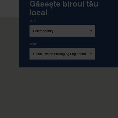
Conduși de valorile noastre de bază: simp
Găsește biroul tău
local
ȚARA
Birouri