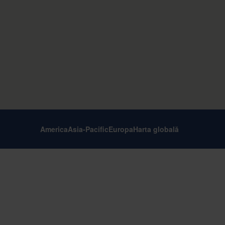
America
Asia-Pacific
Europa
Harta globală