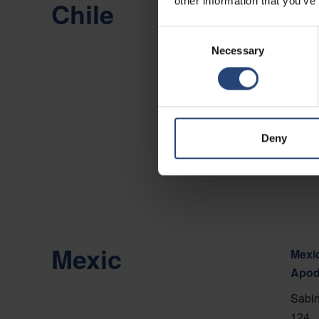
other information that you’ve
Chile
Chile
Camin
Consent
Necessary
Selection
Viña 
Arată
Conta
Deny
Mexic
Mexic
Apod
Sabin
124