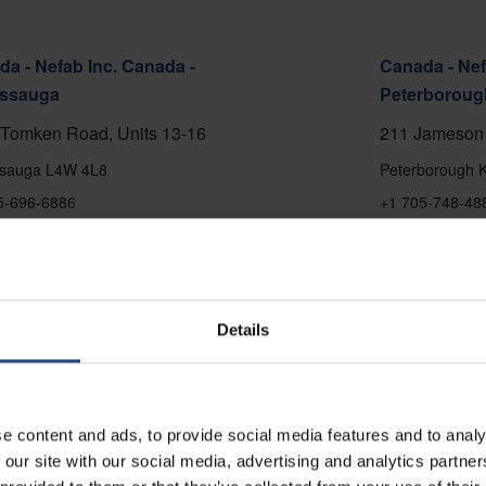
a - Nefab Inc. Canada -
Canada - Nef
issauga
Peterboroug
Tomken Road, Units 13-16
211 Jameson 
ssauga L4W 4L8
Peterborough 
5-696-6886
+1 705-748-48
 pe hartă
Arată pe hart
ctați
Contactați
Details
e content and ads, to provide social media features and to analy
 our site with our social media, advertising and analytics partn