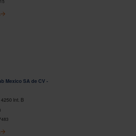
15
ă
ab Mexico SA de CV -
 4250 Int. B
8
7483
ă