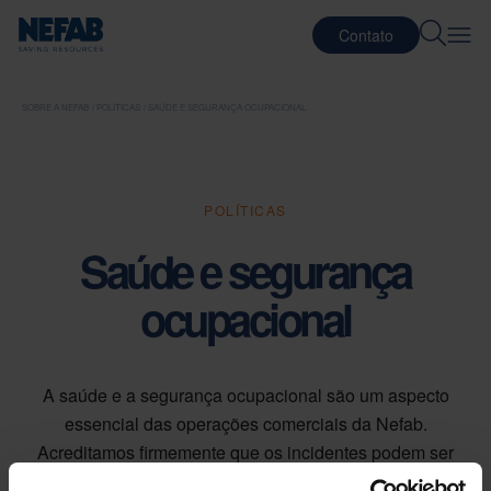
Contato
SOBRE A NEFAB
POLÍTICAS
SAÚDE E SEGURANÇA OCUPACIONAL
POLÍTICAS
Saúde e segurança
ocupacional
A saúde e a segurança ocupacional são um aspecto
essencial das operações comerciais da Nefab.
Acreditamos firmemente que os incidentes podem ser
evitados por meio da promoção de uma cultura de