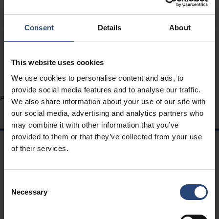
segurança e temos o compromisso de garantir um
ambiente de trabalho seguro para nossos
Consent
Details
About
funcionários, contratados e outros parceiros. Nossa
visão de zero danos às pessoas e ao meio ambiente
se aplica a todas as nossas operações,
This website uses cookies
independentemente de sua localização.
We use cookies to personalise content and ads, to
provide social media features and to analyse our traffic.
Para ver a política completa, clique
aqui
.
We also share information about your use of our site with
our social media, advertising and analytics partners who
may combine it with other information that you’ve
provided to them or that they’ve collected from your use
of their services.
NAVEGAÇÃO
Soluções
Consent
Carreiras
Necessary
Selection
Sustentabilidade