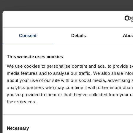
Consent
Details
Abo
Experiência global em engenharia de embalagens
Com uma rede de mais de 250 engenheiros em todo o
mundo, projetamos, criamos protótipos, testamos e
This website uses cookies
produzimos soluções inovadoras de embalagens
We use cookies to personalise content and ads, to provide s
multimateriais - tudo sob o mesmo teto - para acelerar a
media features and to analyse our traffic. We also share info
implantação e garantir a qualidade e a consistência nas
about your use of our site with our social media, advertising 
cadeias de suprimentos globais.
analytics partners who may combine it with other information
you’ve provided to them or that they’ve collected from your u
their services.
Serviços integrados de embalagem e logística
Consent
A Nefab combina a experiência em embalagens com
Necessary
Selection