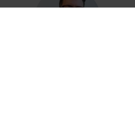
Henrik Strömberg
Diretor de Contas Globais
Entre em contato com
um especialista
Redefina sua logística de manufatura hoje mesmo
fazendo uma parceria com a Nefab. Explore soluções
inovadoras de embalagem que não apenas geram
lucratividade, mas também priorizam a sustentabilidade e
o cuidado com o planeta. Entre em contato conosco para