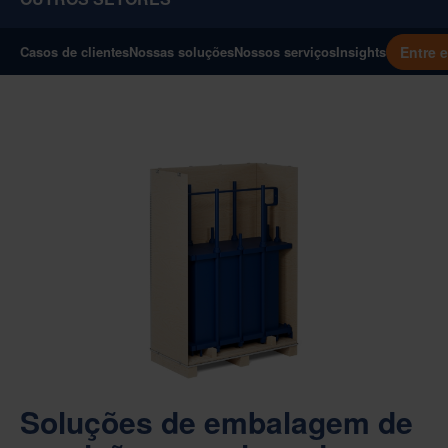
Entre 
Casos de clientes
Nossas soluções
Nossos serviços
Insights
Soluções de embalagem de