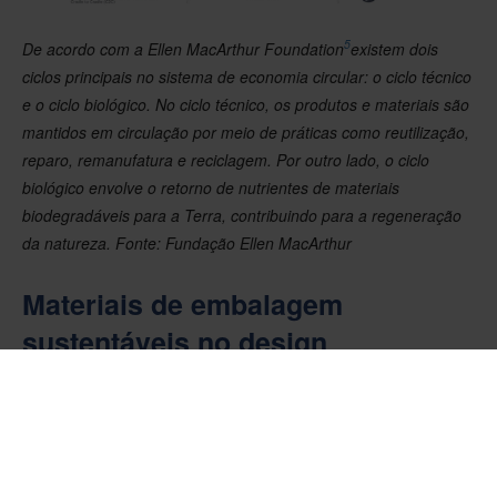
5
De acordo com a Ellen MacArthur Foundation
existem dois
ciclos principais no sistema de economia circular: o ciclo técnico
e o ciclo biológico. No ciclo técnico, os produtos e materiais são
mantidos em circulação por meio de práticas como reutilização,
reparo, remanufatura e reciclagem. Por outro lado, o ciclo
biológico envolve o retorno de nutrientes de materiais
biodegradáveis para a Terra, contribuindo para a regeneração
da natureza. Fonte: Fundação Ellen MacArthur
Materiais de embalagem
sustentáveis no design
Tradicionalmente, o setor de embalagens tem operado em um
modelo linear em que a embalagem é concebida, fabricada,
utilizada e, por fim, descartada. Isso se deve principalmente às
características dos materiais de embalagem e ao seu uso
pretendido. Essa abordagem gera um desperdício significativo,