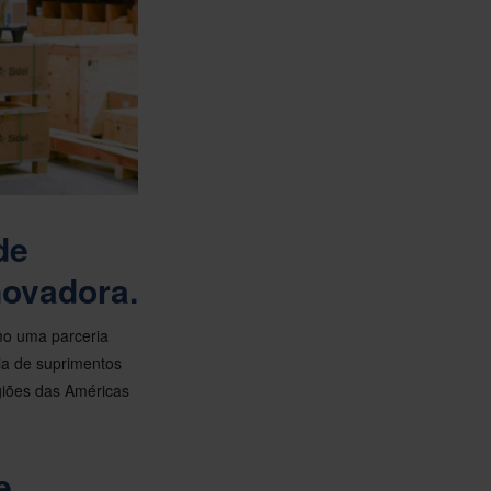
de
novadora.
mo uma parceria
ia de suprimentos
egiões das Américas
e