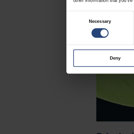
other information that you’ve
Consent
Necessary
Selection
Deny