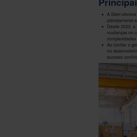
Principa
A Sidel oferece
planejamento e 
Desde 2022, a 
mudanças no c
complexidades 
Ao confiar o ge
no desenvolvime
sucesso contín