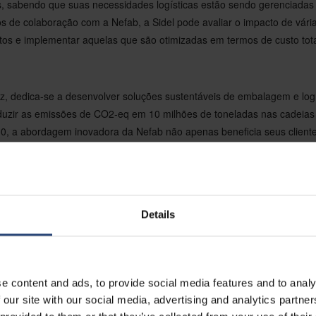
is, sabendo que suas necessidades logísticas estão sendo gerenciadas 
s de colaboração com a Nefab, a Sidel pode avaliar o impacto de vári
os e implementar aquelas que são otimizadas em termos de custo tota
ez, dedica-se a desenvolver soluções sustentáveis de embalagem e log
duzir as emissões de CO2-eq em 10 milhões de toneladas nas cadeias
030, a abordagem inovadora da Nefab não apenas beneficia seus clien
ente para a sociedade e o meio ambiente.
eria entre a Sidel e a Nefab representa uma união de valores compar
rizar a eficiência logística e a sustentabilidade, as duas empresas nã
Details
s positivas em seus respectivos setores, mas também estabelecend
quando a colaboração e a inovação convergem. Juntas, estão abrindo
mais eficiente para a logística global.
e content and ads, to provide social media features and to analy
 our site with our social media, advertising and analytics partn