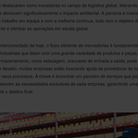
e destacaram como inovadoras no campo da logística global, liderando 
 diminuem significativamente o impacto ambiental. A parceria é marc
trabalho em equipe e com a melhoria contínua, tudo com o objetivo d
nte e otimizar as operações em escala global.
nterconectado de hoje, o fluxo eficiente de mercadorias é fundamenta
s industriais que lidam com uma grande variedade de produtos e peças
armazenamento, como estocagem, manuseio de entrada e saída, pode
desafio, muitas empresas estão buscando ajuda de provedores de logí
r seus processos. A chave é encontrar um parceiro de serviços que po
 atender às necessidades exclusivas de cada empresa, garantindo uma 
é o destino final.