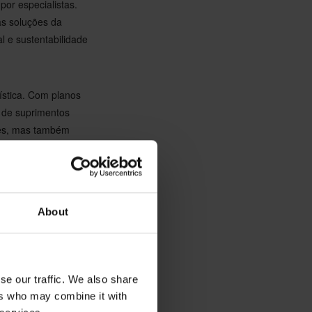
por especialistas.
as soluções da
l e sustentabilidade
ística. Com planos
 de suprimentos
tes, mas também
tilhados e metas
o estão apenas
About
o uma referência
 caminho para um
se our traffic. We also share
ers who may combine it with