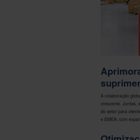
Aprimora
suprimen
A colaboração glob
crescente. Juntas, 
do setor para clien
e EMEA, com expan
Otimiza