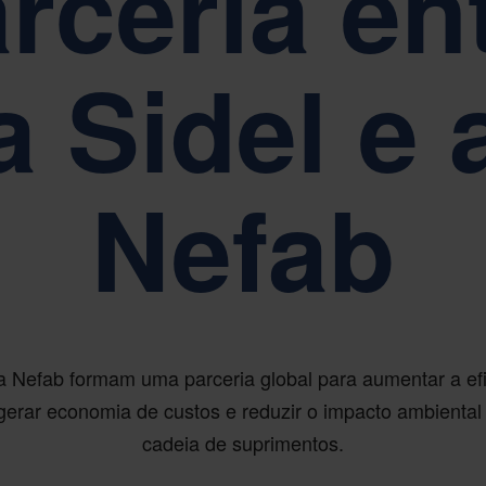
rceria en
s por nossos valores fundamentais de Simplicidade, Respeito e Emp
a Sidel e 
RELATÓRIOS, GOVERNANÇA E CONFORMIDADE
A sustentabilidade está no centro da governança corporativa da Nefab
Nefab
 a Nefab formam uma parceria global para aumentar a efi
, gerar economia de custos e reduzir o impacto ambiental
cadeia de suprimentos.