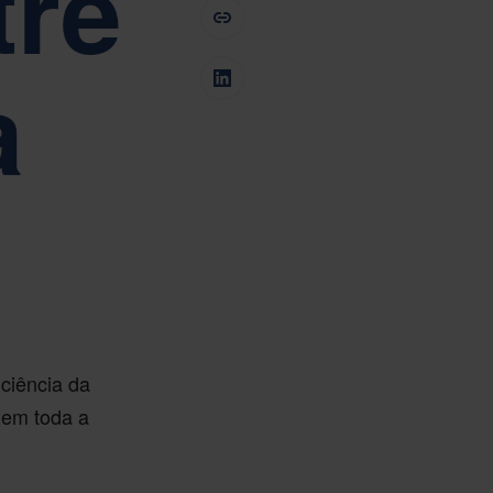
tre
oderamento
Tiếng Việt
Deutsch
Svenska
Suomi
a
Español
Eesti
Slovenčina
Nederlands
ciência da
 em toda a