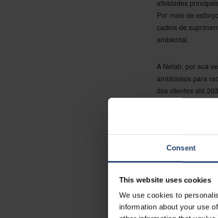
atividades principa
Por meio de esforço
cadeia de supriment
ambiental.
A Nefab, por sua v
ambiciosos para re
dos clientes até 2
contribui positivam
Em essência, a parc
ambiciosas. Ao prio
Consent
promovendo mudança
do que é possível 
futuro mais verde e 
This website uses cookies
We use cookies to personalis
information about your use of