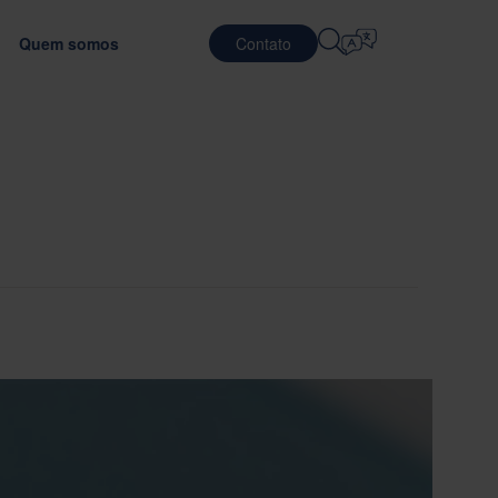
Quem somos
Contato
Selecione O Idioma
REIRAS
SERVIÇOS DE LOGÍSTICA
NTES
DEFESA
English
中文 (简体)
rando a eficiência do transporte
com o material de embalagem ideal
alhando na Nefab
Contrato Logístico
Română
Dansk
balagens
eça nosso pessoal
Serviços de embalagem
中文 (繁體)
Português
com GreenCalc
rama Global Trainee
Serviços de Pooling
Čeština
Polski
TOS
tunidades de trabalho
SEMICONDUTORES
stes de embalagem
iação de fornecedores
Français (Canada)
Norsk
Français
Lietuvių
Português Brasileiro
한국어
Español (América Latina)
Italiano