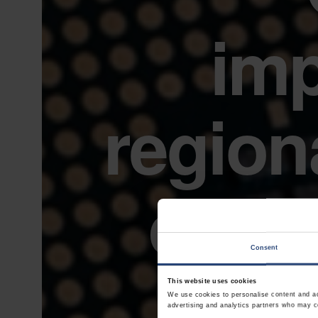
imp
region
de s
Consent
This website uses cookies
We use cookies to personalise content and ads
advertising and analytics partners who may co