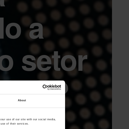
do a
o setor
ores?
About
our use of our site with our social media,
use of their services.