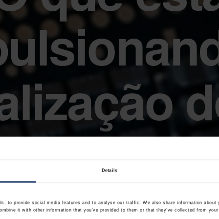
ulsionan
alização d
emicondut
Details
, to provide social media features and to analyse our traffic. We also share information about y
mbine it with other information that you’ve provided to them or that they’ve collected from your 