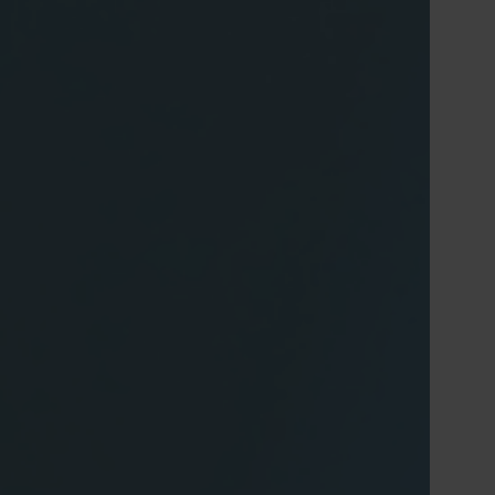
oderamento
Tiếng Việt
Deutsch
Svenska
Suomi
Español
Eesti
Slovenčina
Nederlands