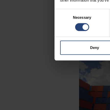
other information that you’ve
Cada um desses ris
ser visíveis à prim
Consent
tempo de inativida
Necessary
Selection
componente precisa 
acrescentam outra 
Deny