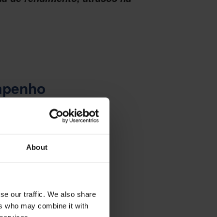
empenho
al de fabricação
nciosamente muito
About
se our traffic. We also share
ers who may combine it with