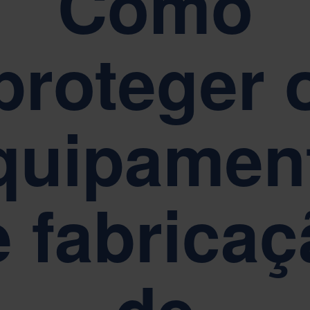
Como
s por nossos valores fundamentais de Simplicidade, Respeito e Emp
proteger 
RELATÓRIOS, GOVERNANÇA E CONFORMIDADE
A sustentabilidade está no centro da governança corporativa da Nefab
quipamen
e fabricaç