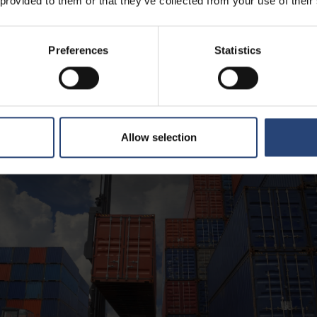
 provided to them or that they’ve collected from your use of their
cos pode causar consequências ocultas, mas caras. As falhas de e
eira vista, mas seus efeitos em cascata são reais. Desde janelas de ent
de da produção até processos prolongados de instalação e requalifica
Preferences
Statistics
ser substituído ou testado novamente, a logística urgente e o envio a
camada de despesas e atrasos.
Allow selection