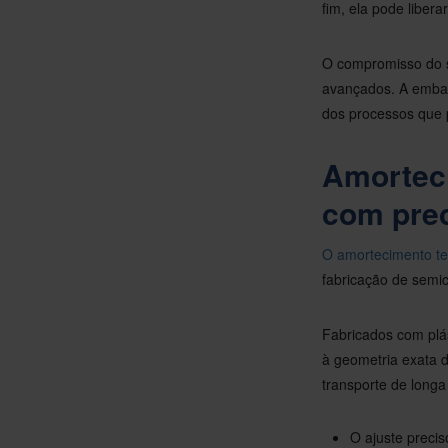
fim, ela pode libera
O compromisso do s
avançados. A embal
dos processos que 
Amorteci
com prec
O amortecimento t
fabricação de semi
Fabricados com plá
à geometria exata 
transporte de longa 
O ajuste preci