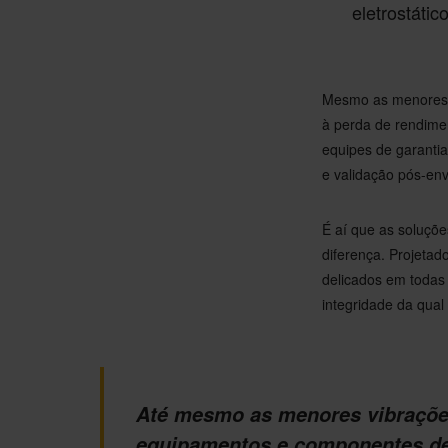
eletrostáti
Mesmo as menores v
à perda de rendimen
equipes de garantia
e validação pós-env
É aí que as soluçõ
diferença. Projeta
delicados em todas
integridade da qua
Até mesmo as menores vibraçõe
equipamentos e componentes de 