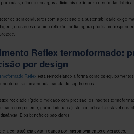
r partículas, criando encargos adicionais de limpeza dentro das fábricas
etor de semicondutores com a precisão e a sustentabilidade exige mat
agem, que antes era uma reflexão tardia, agora precisa corresponde
protege.
mento Reflex termoformado: p
isão por design
ermoformado Reflex
está remodelando a forma como os equipamentos 
condutores se movem pela cadeia de suprimentos.
stico reciclado rígido e moldado com precisão, os insertos termoform
de cada componente, garantindo um ajuste confortável e estável duran
distância. E os benefícios são claros:
so e a consistência evitam danos por micromovimentos e vibrações.