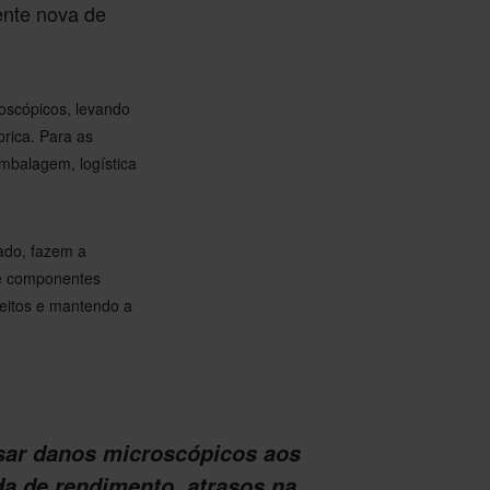
ente nova de
oscópicos, levando
brica. Para as
embalagem, logística
ado, fazem a
de componentes
eitos e mantendo a
sar danos microscópicos aos
a de rendimento, atrasos na