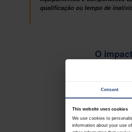
qualificação ou tempo de inativi
O impact
da Fab
A jornada dos equi
até a fábrica, est
Consent
antes de o equipame
Vibrações e ch
This website uses cookies
A descarga elet
We use cookies to personalis
A contaminação 
As flutuações 
information about your use of