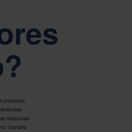
ores
o?
a processo,
lerâncias
 as máquinas
como mandris