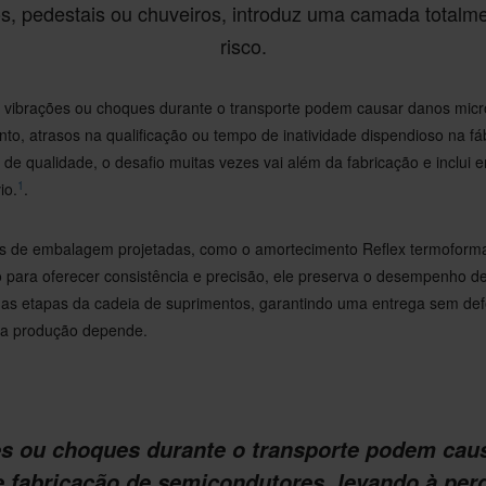
cos, pedestais ou chuveiros, introduz uma camada totalm
risco.
ibrações ou choques durante o transporte podem causar danos micr
to, atrasos na qualificação ou tempo de inatividade dispendioso na fá
 de qualidade, o desafio muitas vezes vai além da fabricação e inclui 
1
io.
.
es de embalagem projetadas, como o amortecimento Reflex termoform
do para oferecer consistência e precisão, ele preserva o desempenho 
 as etapas da cadeia de suprimentos, garantindo uma entrega sem def
l a produção depende.
s ou choques durante o transporte podem cau
fabricação de semicondutores, levando à perd