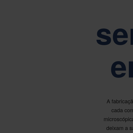
se
e
A fabricaç
cada com
microscópic
deixam a sa