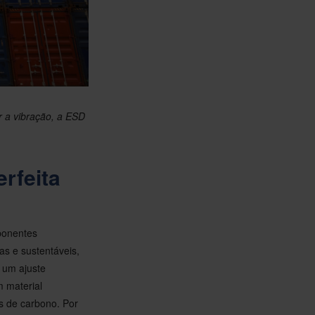
r a vibração, a ESD
rfeita
ponentes
s e sustentáveis,
 um ajuste
 material
es de carbono. Por