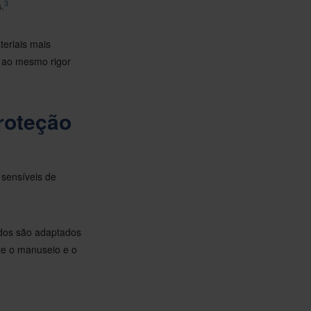
3
.
eriais mais
r ao mesmo rigor
roteção
sensíveis de
ados são adaptados
te o manuseio e o