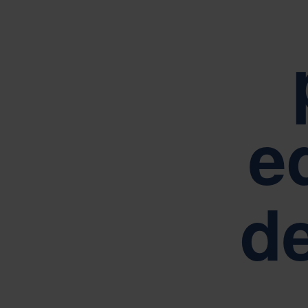
Orientado
e
d