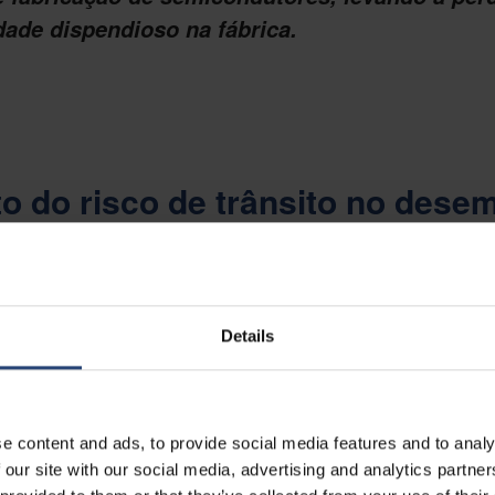
dade dispendioso na fábrica.
o do risco de trânsito no des
pamentos e componentes de fabricação de semicondutores, desde o loc
á repleta de ameaças ocultas, que podem prejudicar o desempenho sile
Details
nto ser ligado:
2
oques podem causar microfissuras ou deformações
rostática (ESD) pode danificar componentes eletrônicos sensíveis
e content and ads, to provide social media features and to analy
por partículas leva a uma limpeza adicional antes da instalação
de temperatura podem afetar os materiais e os revestimentos
 our site with our social media, advertising and analytics partn