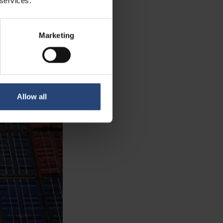
 services.
mbalagem podem não
rega perdidas e
ção. Quando um
Marketing
celerado
Allow all