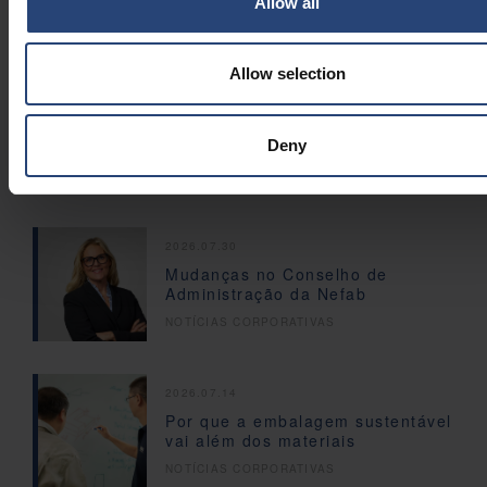
Allow all
Rede Global de Engenharia:
250 especialistas em
engenharia em mais de 30 locais
Allow selection
Deny
NOSSAS ÚLTIMAS NOTÍCIAS E INSIGHTS
2026.07.30
Mudanças no Conselho de
Administração da Nefab
NOTÍCIAS CORPORATIVAS
2026.07.14
Por que a embalagem sustentável
vai além dos materiais
NOTÍCIAS CORPORATIVAS