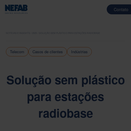
Contato
NOTÍCIAS E INSIGHTS
2025
SOLUÇÃO SEM PLÁSTICO PARA ESTAÇÕES RADIOBASE
Telecom
Casos de clientes
Indústrias
Solução sem plástico
para estações
radiobase