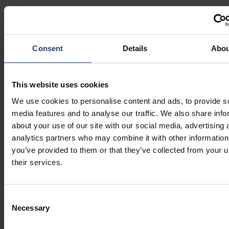
A embalagem projetada e o manuseio adequado ajudam a
evitar danos por vibração, umidade e impacto, protegendo o
desempenho do equipamento onde é importante: no
Consent
Details
Abou
comissionamento.
O rastreamento em tempo real e a documentação limpa trazem
This website uses cookies
visibilidade a cada marco, dando às partes interessadas a
We use cookies to personalise content and ads, to provide s
confiança de que os cronogramas serão cumpridos. E com
media features and to analyse our traffic. We also share info
materiais otimizados e embalagens reutilizáveis, as metas de
about your use of our site with our social media, advertising 
sustentabilidade podem ser atingidas sem comprometer a
analytics partners who may combine it with other information
confiabilidade ou a velocidade.
you’ve provided to them or that they’ve collected from your u
their services.
Conclusão
Os projetos de modernização da rede dependem da entrega
Consent
Necessary
impecável de equipamentos de alto valor e altamente
Selection
projetados. À medida que a complexidade aumenta, aumenta