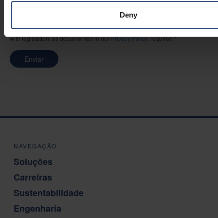
SIM
Deny
I agree that Nefab may store and process my personal data in accordance
with legislation, as documented in our
Privacy Policy
. required *
Enviar
NAVEGAÇÃO
Soluções
Carreiras
Sustentabilidade
Engenharia