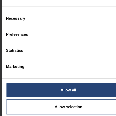
SOBRENOME
Consent
Necessary
Selection
E-MAIL DA EMPRESA
Preferences
Statistics
EMPRESA
Marketing
FUNÇÃO
Allow all
Allow selection
CONCORDO EM RECEBER ATUALIZAÇÕES DE NOTÍCIAS DA NEFAB