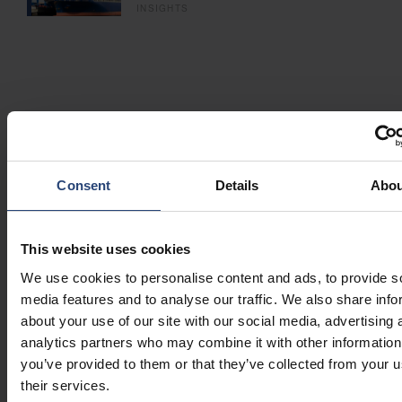
INSIGHTS
Inscreva-se para receber
nossas atualizações de
Consent
Details
Abou
notícias
Fill in the Form
This website uses cookies
We provide you with the latest News and Insights, subscribe today!
We use cookies to personalise content and ads, to provide s
media features and to analyse our traffic. We also share info
PRIMEIRO NOME
about your use of our site with our social media, advertising 
analytics partners who may combine it with other information
you’ve provided to them or that they’ve collected from your u
their services.