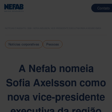
Contato
NOTÍCIAS E INSIGHTS
2026
SOFIA AXELSSON, VICE-PRESIDENTE EXECUTIVA PARA A REGIÃO EMEA
Notícias corporativas
Pessoas
A Nefab nomeia
Sofia Axelsson como
nova vice-presidente
executiva da região