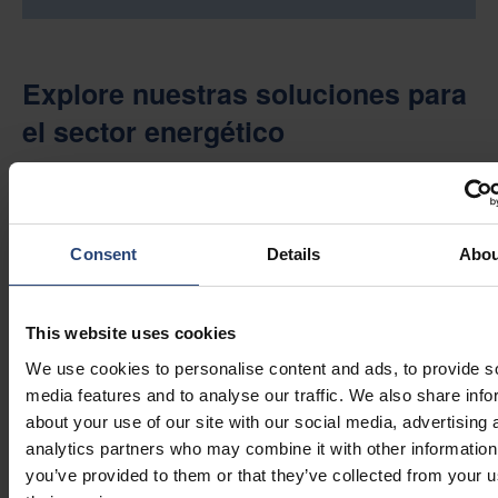
Explore nuestras soluciones para
el sector energético
Consulte nuestros completos servicios embalaje logística
diseñados específicamente para el sector energético.
Consent
Details
Abou
Explore las soluciones para el sector energético
Vea nuestros servicios integrales embalaje logística diseñados
específicamente para el sector energético.
This website uses cookies
Casos relacionados con clientes
We use cookies to personalise content and ads, to provide s
media features and to analyse our traffic. We also share info
del sector sanitario
about your use of our site with our social media, advertising 
analytics partners who may combine it with other information
Equipos de alta tensión embalaje práctico | CratePak
:
Descubra cómo nuestra solución
CratePak
transformó la
you’ve provided to them or that they’ve collected from your u
eficiencia del envío, la seguridad y el almacenamiento.