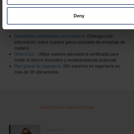
eficiencia logística del transporte y la instalación de equipos
de energía eólica.
Deny
Recursos adicionales
Soluciones optimizadas para madera:
Obtenga más
información sobre nuestra gama completa de embalaje de
madera.
GreenCalc
: Utilice nuestra calculadora certificada para
medir el ahorro financiero y medioambiental potencial.
Red global de ingeniería:
250 expertos en ingeniería en
más de 30 ubicaciones.
NUESTRAS ÚLTIMAS NOTICIAS
2026.07.30