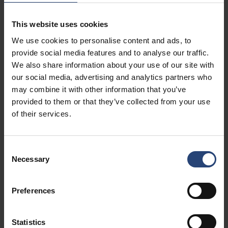
servicios
This website uses cookies
We use cookies to personalise content and ads, to
Ofrecemos servicios especializados de logística por contrato en
torno al almacenamiento, la manipulación de entrada, la
provide social media features and to analyse our traffic.
manipulación de salida y los servicios de valor añadido. Nuestro
We also share information about your use of our site with
flujo de procesos de almacenamiento estándar abarcan desde
our social media, advertising and analytics partners who
la recepción y la inspección hasta la salida, la preparación de
may combine it with other information that you’ve
pedidos, el embalaje y el envío. En cada caso real alinearemos
provided to them or that they’ve collected from your use
el proceso con los procesos del cliente, así como con el sistema
of their services.
de gestión de almacenes utilizado para el almacén.
Consent
Necessary
Selection
Preferences
Statistics