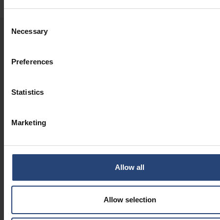
Consent
Necessary
Selection
NUESTRAS ÚLTIMAS NOTICIAS
Preferences
2026.07.30
Statistics
Cambios en el Consejo de
Administración de Nefab
NOTICIAS DE EMPRESA
Marketing
2026.07.14
Por qué embalaje sostenible
embalaje más allá de los
Allow all
materiales
NOTICIAS DE EMPRESA
Allow selection
2026.06.29