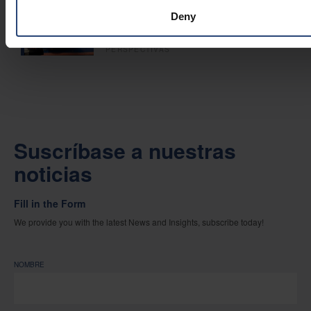
Cómo pueden los fabricantes
Deny
adaptar sus operaciones a cada
región sin perder la coherencia
PERSPECTIVAS
Suscríbase a nuestras
noticias
Fill in the Form
We provide you with the latest News and Insights, subscribe today!
NOMBRE