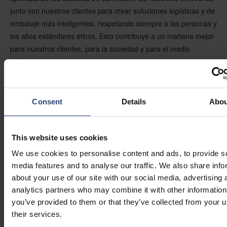
junto con nuestros clientes para crear soluciones logísticas y de
embalaje más inteligentes, respetando siempre a las personas y
los altos estándares éticos. Esto contribuye a un mañana mejor
para nuestros clientes, para la sociedad y para el medio
ambiente.
Con más de 75 años de experiencia, combinados con nuestra
competencia y presencia en más de 39 países, ofrecemos
Consent
Details
Abou
soluciones globales y servicio local en todo el mundo a
empresas de sectores como telecomunicaciones,
comunicaciones de datos, semiconductores, energía, equipos
This website uses cookies
sanitarios, minería y construcción, y baterías de iones de litio y
We use cookies to personalise content and ads, to provide s
movilidad eléctrica. El Grupo Nefab cuenta con cerca de 5200
media features and to analyse our traffic. We also share info
empleados repartidos en 39 países, con una facturación anual
about your use of our site with our social media, advertising 
de 966 millones de dólares estadounidenses. Los propietarios
analytics partners who may combine it with other information
son la familia Nordgren/Pihl y FAM AB, una sociedad de cartera
you’ve provided to them or that they’ve collected from your u
privada dentro del ecosistema Wallenberg.
their services.