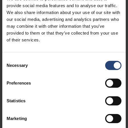
provide social media features and to analyse our traffic.
We also share information about your use of our site with
our social media, advertising and analytics partners who
Evita que se dañen los bordes
may combine it with other information that you’ve
Los protectores de bordes distribuyen la presión de
provided to them or that they’ve collected from your use
manera uniforme a lo largo de los bordes de la carga,
of their services.
reduciendo los puntos de tensión concentrada causados
por las correas, las bandas o el apilamiento. Esta
Consent
distribución uniforme de la carga ayuda a evitar
Necessary
Selection
aplastamientos, cortes y deformaciones generales de los
bordes, garantizando que la carga permanezca estable y
Preferences
bien protegida durante la manipulación, el transporte y el
almacenamiento.
Statistics
Mejorar la estabilidad de la carga
Marketing