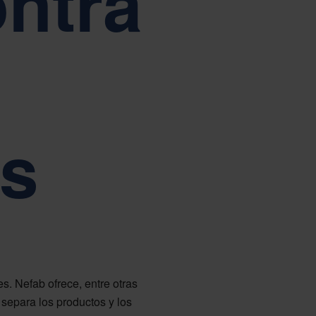
ontra
eramiento
Tiếng Việt
Deutsch
Svenska
Suomi
Español
Eesti
Slovenčina
Nederlands
ab
es
s. Nefab ofrece, entre otras
 separa los productos y los