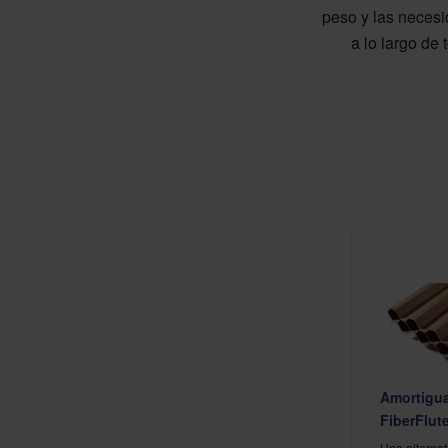
peso y las necesi
a lo largo de
Amortigu
FiberFlut
Una alternat