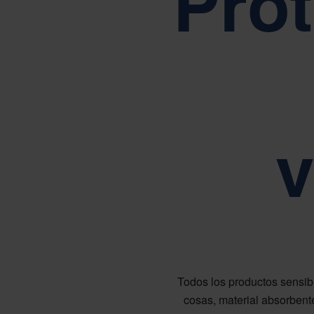
Prot
Impulsad
I
L
v
Todos los productos sensibl
cosas, material absorbente