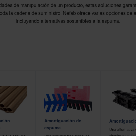
dades de manipulación de un producto, estas soluciones garant
 toda la cadena de suministro. Nefab ofrece varias opciones de 
incluyendo alternativas sostenibles a la espuma.
ación
Amortiguación de
Amortiguaci
e
espuma
Una alternativ
circular de plást
iva a la espuma
Una solución tradicional de