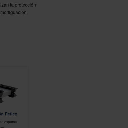
izan la protección
amortiguación,
ón Reflex
a de espuma
ico