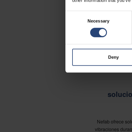
other information that you’ve
Consent
Necessary
Selection
Deny
soluci
Nefab ofrece so
vibraciones duran