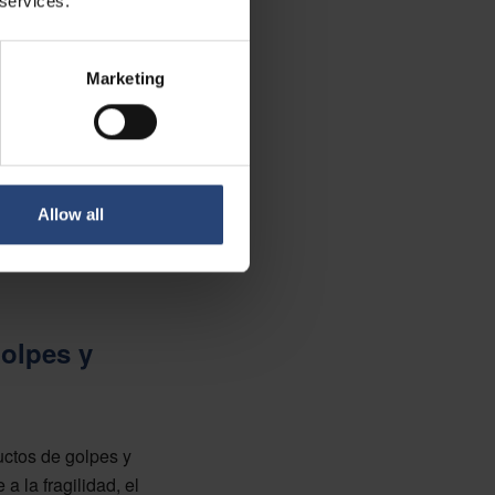
 services.
Marketing
Allow all
olpes y
ctos de golpes y
 la fragilidad, el