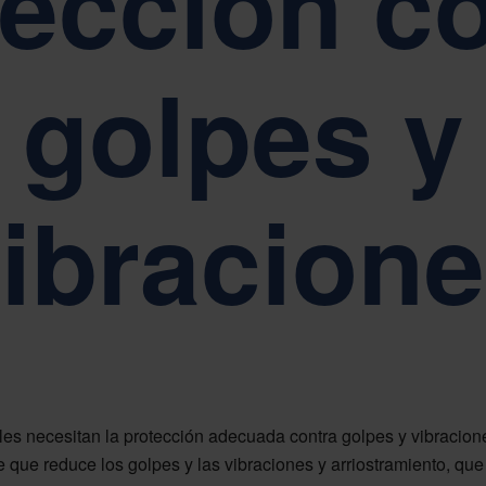
ección c
os por nuestros valores fundamentales de sencillez, respeto y empod
golpes y
NFORMES, GOBERNANZA Y CUMPLIMIENTO
a sostenibilidad está en el centro de la gobernanza empresarial de Nef
ibracion
es necesitan la protección adecuada contra golpes y vibracione
 que reduce los golpes y las vibraciones y arriostramiento, que