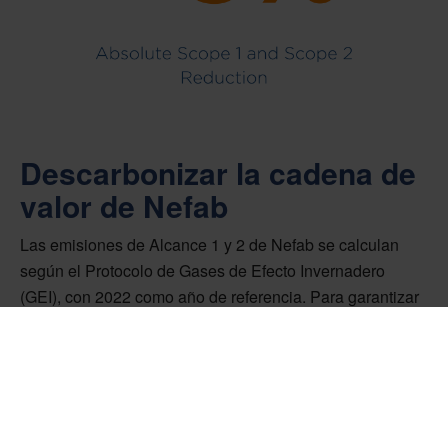
Descarbonizar la cadena de
valor de Nefab
Las emisiones de Alcance 1 y 2 de Nefab se calculan
según el Protocolo de Gases de Efecto Invernadero
(GEI), con 2022 como año de referencia. Para garantizar
un proceso riguroso, hemos integrado la notificación de
las emisiones de Alcance 1 y 2 en nuestro marco ISO
14001. Dentro de este marco, hemos establecido
Indicadores Clave de Rendimiento (KPI) específicos de
sostenibilidad para supervisar nuestro progreso hacia la