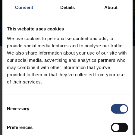
Consent
Details
About
This website uses cookies
We use cookies to personalise content and ads, to
Informe de sostenibilidad
Declaración del Director General
Estrategia 
provide social media features and to analyse our traffic.
We also share information about your use of our site with
our social media, advertising and analytics partners who
may combine it with other information that you’ve
provided to them or that they’ve collected from your use
of their services.
Pasar de la
información
Consent
Necessary
Selection
climática a la
acción
Preferences