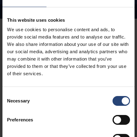
Contact
Applications
Variations
This website uses cookies
We use cookies to personalise content and ads, to
provide social media features and to analyse our traffic.
We also share information about your use of our site with
Éviter d'abîmer les bords
our social media, advertising and analytics partners who
may combine it with other information that you’ve
Les protections d'angle répartissent la pression de
provided to them or that they’ve collected from your use
manière uniforme sur les bords de votre chargement,
of their services.
réduisant ainsi les points de tension concentrés causés
par les sangles, les bandes ou l'empilage. Cette
répartition uniforme de la charge permet d'éviter
Consent
Necessary
l'écrasement, les coupures et la déformation générale des
Selection
bords, garantissant ainsi que le chargement reste stable
et bien protégé tout au long de la manutention, du
Preferences
transport et du stockage.