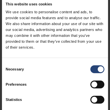
This website uses cookies
We use cookies to personalise content and ads, to
provide social media features and to analyse our traffic.
We also share information about your use of our site with
our social media, advertising and analytics partners who
may combine it with other information that you’ve
provided to them or that they’ve collected from your use
of their services.
En savoir plus sur
Consent
Necessary
Selection
l'approvisionnement durable
chez Nefab
Preferences
Les tendances mondiales redéfinissent les chaînes
d'approvisionnement à tous les niveaux, ce qui renforce
Statistics
la nécessité d'une plus grande durabilité et d'une plus