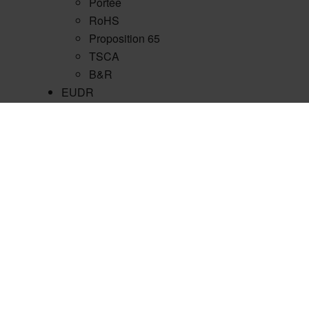
Portée
RoHS
Proposition 65
TSCA
B&R
EUDR
PPWR
CBAM