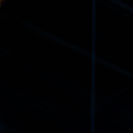
Animés par n
RAP
Le d