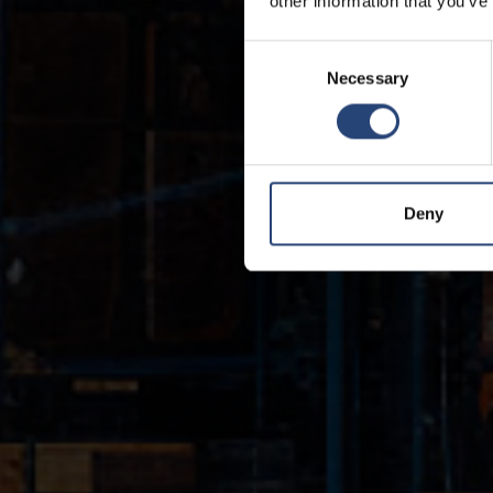
other information that you’ve
Consent
Necessary
Selection
Deny