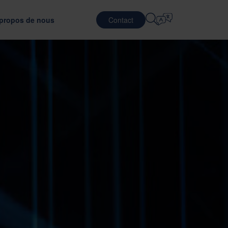
propos de nous
Contact
Sélection De La Langue
CARRIÈRES
SERVICES LOGISTIQUES
DES CLIENTS
DÉFENSE
English
中文 (简体)
éliorant l'efficacité des transports
râce à un matériau d'emballage optimal
Travailler chez Nefab
Contract Logistic
Română
Dansk
r l'emballage
Rencontrer nos collaborateurs
Services d'emballage
中文 (繁體)
Português
avec GreenCalc
Global Trainee Program
Services de Pooling
Čeština
Polski
NEMENT
es
Offres d'emploi
TÉLÉCOMMUNICATIONS
valuation des fournisseurs
ests d'emballage
Français (Canada)
Norsk
Français
Lietuvių
Português Brasileiro
한국어
Español (América Latina)
Italiano