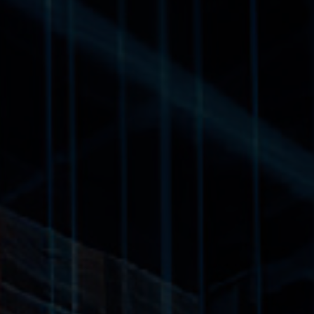
nsabilisation
Tiếng Việt
Deutsch
Svenska
Suomi
Español
Eesti
Slovenčina
Nederlands
Nefab