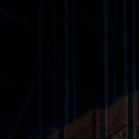
os valeurs fondamentales que sont la simplicité, le respect et la respo
PORTS, GOUVERNANCE ET CONFORMITÉ
éveloppement durable est au cœur de la gouvernance d'entreprise de 