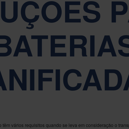
UÇÕES 
s por nossos valores fundamentais de Simplicidade, Respeito e Emp
BATERIA
RELATÓRIOS, GOVERNANÇA E CONFORMIDADE
A sustentabilidade está no centro da governança corporativa da Nefab
ANIFICAD
ítio têm vários requisitos quando se leva em consideração o tran