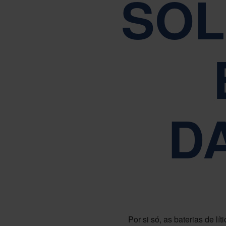
SOL
Orientado
D
Por si só, as baterias de l