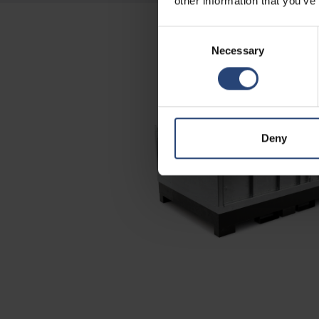
other information that you’ve
Consent
Necessary
Selection
Deny