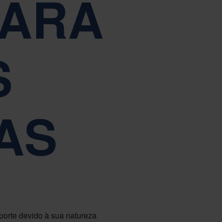
PARA
oderamento
Tiếng Việt
Deutsch
Svenska
Suomi
Español
Eesti
S
Slovenčina
Nederlands
AS
sporte devido à sua natureza