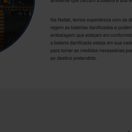
ambiente que cercam a bateria e sua 
Na Nefab, temos experiência com as d
regem as baterias danificadas e podem
embalagem que estejam em conformid
a bateria danificada esteja em sua ca
para tomar as medidas necessárias pa
ao destino pretendido.