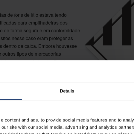
s de íons de lítio estava tendo
ificadas para empilhadeiras dos
ção de forma segura e em conformidade
isitos nesse caso eram proteger as
cos dentro da caixa. Embora houvesse
e outros tipos de mercadorias
mbém que as baterias danificadas
xclusivos à segurança contra incêndio
Details
e content and ads, to provide social media features and to analy
 our site with our social media, advertising and analytics partn