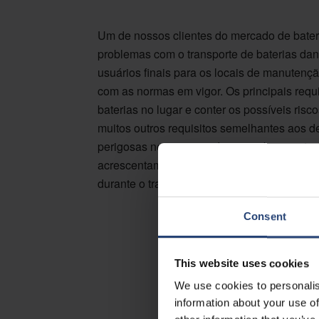
Um de nossos clientes do mercado de bateria
problemas com o transporte de baterias dan
usuários finais para os locais de manuten
com as normas em vigor. Os principais requ
baterias no lugar e conter os possíveis ris
muitos outros requisitos semelhantes aos d
perigosas nesse caso, deve-se observar ta
acrescentam requisitos muito rigorosos e e
durante o transporte.
Consent
This website uses cookies
We use cookies to personalis
information about your use of