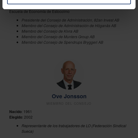
Elegido:
2015
Formación
: Licenciatura en Administración y Dirección de Empresas,
Escuela de Economía de Estocolmo
Presidente del Consejo de Administración, 82an Invest AB
Miembro del Consejo de Administración de Höganäs AB
Miembro del Consejo de Kivra AB
Miembro del Consejo de Munters Group AB
Miembro del Consejo de Spendrups Bryggeri AB
Ove Jonsson
MIEMBRO DEL CONSEJO
Nacido
: 1961
Elegido
: 2002
Representante de los trabajadores de LO (Federación Sindical
Sueca)