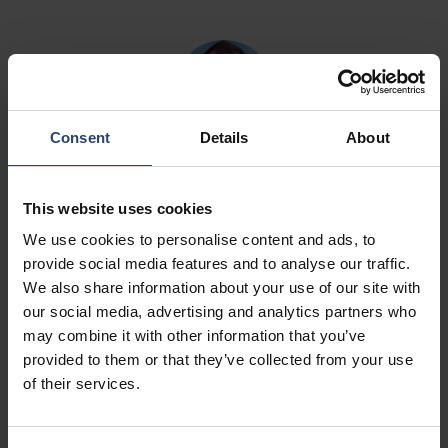
Consent
Details
About
Carl-Johan Hagman
MIEMBRO DEL CONSEJO
This website uses cookies
Nacido
: 1966
Elegido
: 2019
We use cookies to personalise content and ads, to
Formación
: Máster en Derecho (LL.M). Universidad de Lund
provide social media features and to analyse our traffic.
Presidente y CEO
We also share information about your use of our site with
NYK Group Europe Limited
Miembro del Consejo de Assuranceforeningen Gard P&I
our social media, advertising and analytics partners who
Miembro del Consejo de Rederi AB Gotland
may combine it with other information that you’ve
Miembro del Consejo de la Cámara Naviera Internacional y de
provided to them or that they’ve collected from your use
Mercy Ships Sverige
of their services.