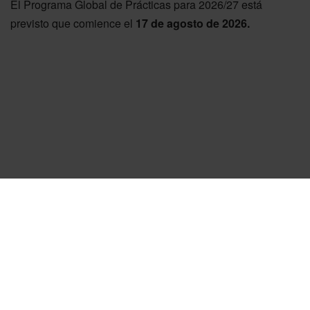
El Programa Global de Prácticas para 2026/27 está
previsto que comience el
17 de agosto de 2026.
Descripción del programa
Módulo 1
- Formación general en Suecia
Todo el grupo de becarios pasará sus primeras cinco semanas