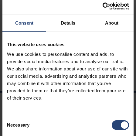
- indicador relativo a la brecha salarial = 39 puntos
- Indicador relativo al índice de incrementos individuales = 35
puntos
Consent
Details
About
- indicador del porcentaje de trabajadoras que se beneficiaron
de un aumento en el año siguiente a su reincorporación a la
maternidad = 15 puntos
This website uses cookies
- indicador relativo al número de asalariados del mismo sexo
We use cookies to personalise content and ads, to
que figuran entre los 10 asalariados que perciben las
provide social media features and to analyse our traffic.
remuneraciones más elevadas = 5 puntos
We also share information about your use of our site with
Soit un total de 93 sur 100
our social media, advertising and analytics partners who
may combine it with other information that you’ve
provided to them or that they’ve collected from your use
of their services.
NAVEGACIÓN
Soluciones
Consent
Necessary
Selection
Carreras profesionales