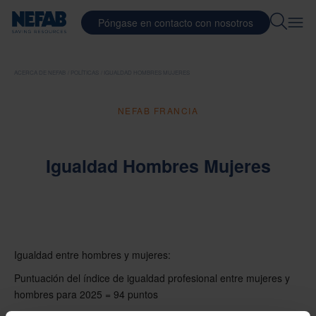
Póngase en contacto con nosotros
ACERCA DE NEFAB
POLÍTICAS
IGUALDAD HOMBRES MUJERES
NEFAB FRANCIA
Igualdad Hombres Mujeres
Igualdad entre hombres y mujeres:
Puntuación del índice de igualdad profesional entre mujeres y
hombres para 2025 = 94 puntos