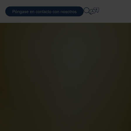
Póngase en contacto con nosotros
Seleccionar Idioma
RAS PROFESIONALES
SERVICIOS LOGÍSTICOS
ES
E
DEFENSA
English
中文 (简体)
ando la eficiencia del transporte
l material de envasado óptimo
 en Nefab
Logística contractual
Română
Dansk
balaje
a nuestra gente
Servicios de embalaje
中文 (繁體)
Português
GreenCalc
 Global de Practicantes
Servicios de pooling
Čeština
Polski
RO
idades de empleo
SEMICONDUCTORES
as de envasado
uación de proveedores
Français (Canada)
Norsk
Français
Lietuvių
Português Brasileiro
한국어
Español (América Latina)
Italiano