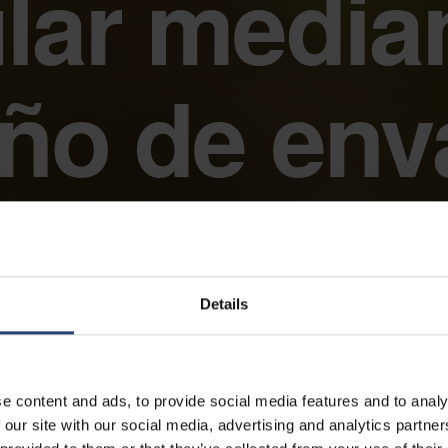
ular median
eño de env
sostenible
Details
2024.04.17
e content and ads, to provide social media features and to analy
 our site with our social media, advertising and analytics partn