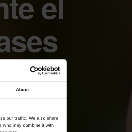
te el
ases
s
About
se our traffic. We also share
ers who may combine it with