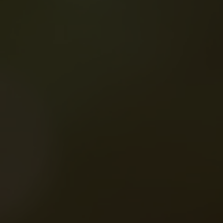
Impulsad
I
La