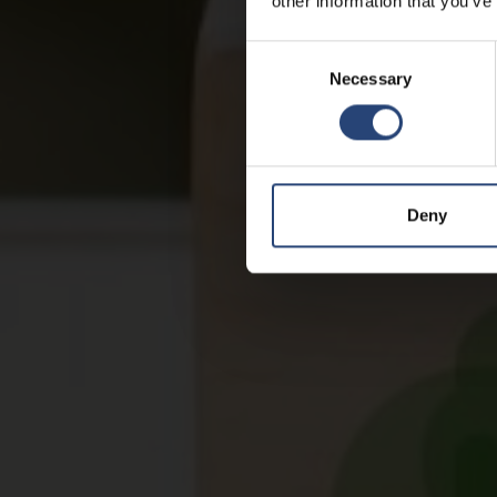
other information that you’ve
Consent
Necessary
Selection
Deny