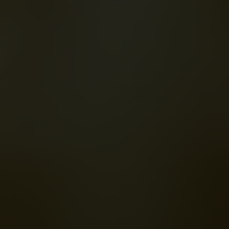
eramiento
Tiếng Việt
Deutsch
Svenska
Suomi
Español
Eesti
Slovenčina
Nederlands
fab