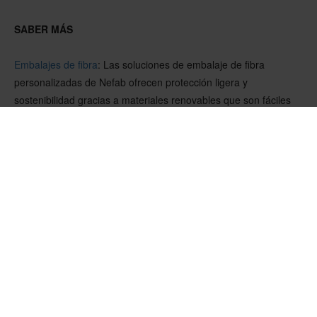
SABER MÁS
Embalajes de fibra
:
Las soluciones de embalaje de fibra
personalizadas de Nefab ofrecen protección ligera y
sostenibilidad gracias a materiales renovables que son fáciles
de reciclar en cualquier parte del mundo.
Amortiguación FiberFlute
: Descubra FiberFlute, una alternativa
reciclable a la espuma basada en papel.
GreenCalc
:
la calculadora certificada de Nefab mide y cuantifica
el ahorro financiero y medioambiental de nuestras soluciones.
NUESTRAS ÚLTIMAS NOTICIAS