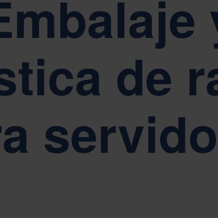
Embalaje 
os por nuestros valores fundamentales de sencillez, respeto y empod
stica de 
NFORMES, GOBERNANZA Y CUMPLIMIENTO
 sustentabilidad está en el centro de la gobernanza empresarial de Ne
a servid