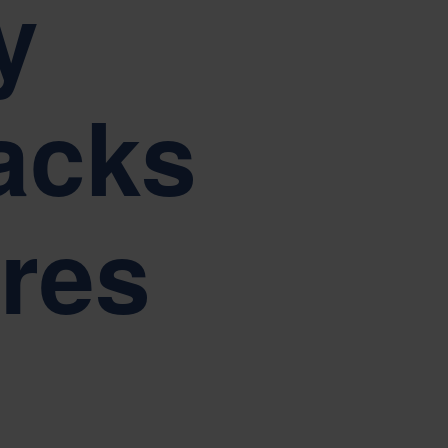
y
eramiento
Tiếng Việt
Deutsch
Svenska
Suomi
Español
Eesti
racks
Slovenčina
Nederlands
fab
ores