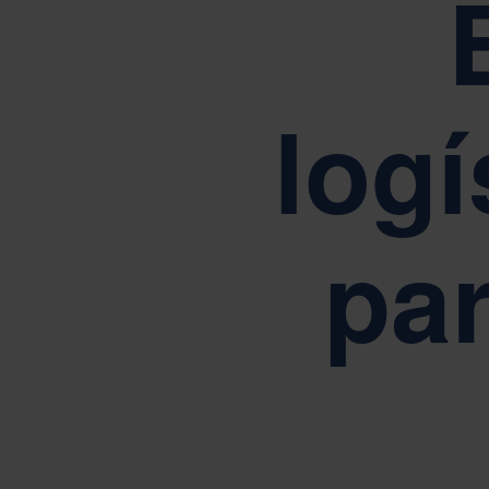
Impulsad
logí
I
La
par