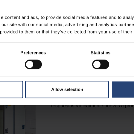
e content and ads, to provide social media features and to analy
 our site with our social media, advertising and analytics partn
Un nuevo enfoqu
 provided to them or that they’ve collected from your use of their
empaquetado de 
Preferences
Statistics
Los bastidores de servidores y product
volúmenes cada vez mayores, pero los 
los mismos durante décadas, lo que con
proceso de embalaje y envío. Nefab h
Allow selection
nuevo para afrontar este reto. El Rack
respuestas radicalmente nuevas a prob