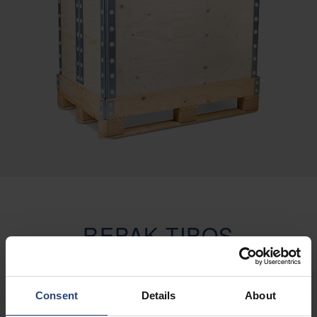
REPAK TIPOS
Qué RePak se adapta a tu flujo
Consent
Details
About