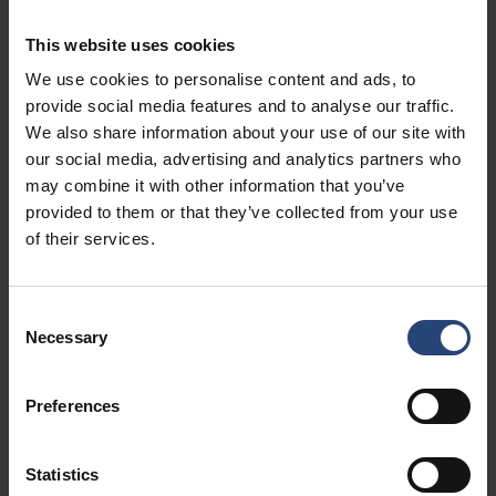
Nefab RePak está disponible en distintas versiones
y puede adaptarse a sus necesidades en cuanto a
This website uses cookies
tamaño, accesorios y funciones. Lea más abajo o
We use cookies to personalise content and ads, to
póngase en contacto con nosotros hoy mismo para
provide social media features and to analyse our traffic.
obtener más información sobre nuestra gama
We also share information about your use of our site with
RePak .
our social media, advertising and analytics partners who
may combine it with other information that you’ve
provided to them or that they’ve collected from your use
of their services.
Consent
Necessary
RePak P
Selection
Preferences
Sistema de collarín para palés duradero y flexible con cuatro o
seis bisagras de acero galvanizado. Disponible en tamaños
estándar y personalizados con varias opciones.
Statistics